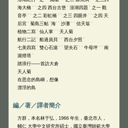
海大橋 ˙ ˙ 之四 西台古堡 ˙ 澎湖四題 ˙ 之一 觀
音亭 ˙ ˙ 之二 彩虹橋 ˙ ˙ 之三 四眼井 ˙ ˙ 之四 天
后宮 ˙ 菊島三帖 ˙海˙ ˙ 沙灘 ˙ ˙ 信天翁 ˙
植物二寫 ˙ 仙人掌 ˙ ˙ 天人菊
航行二記 ˙ 船過員貝 ˙ ˙ 西台夕照 ˙
七美四寫 ˙ 雙心石滬 ˙ ˙ 望夫石 ˙ ˙ 牛母坪 ˙ ˙ 南
滬燈塔 ˙
踏浪行——首訪大倉
天人菊
在思念的島嶼，想像
漂浮的島
編／著／譯者簡介
方群，本名林于弘，1966 年生，臺北市人，
輔仁 大學中文研究所碩士，國立臺灣師範大學