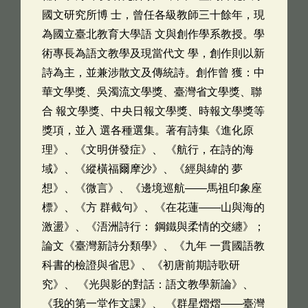
國文研究所博 士，曾任各級教師三十餘年，現
為國立臺北教育大學語 文與創作學系教授。學
術專長為語文教學及現當代文 學，創作則以新
詩為主，並兼涉散文及傳統詩。創作曾 獲：中
華文學獎、吳濁流文學獎、臺灣省文學獎、聯
合 報文學獎、中央日報文學獎、時報文學獎等
獎項，並入 選各種選集。著有詩集《進化原
理》、《文明併發症》、 《航行，在詩的海
域》、《縱橫福爾摩沙》、《經與緯的 夢
想》、《微言》、《邊境巡航——馬祖印象座
標》、《方 群截句》、《在花蓮——山與海的
激盪》、《浯洲詩行： 鋼鐵與柔情的交纏》；
論文《臺灣新詩分類學》、《九年 一貫國語教
科書的檢證與省思》、《初唐前期詩歌研
究》、 《光與影的對話：語文教學新論》、
《我的第一堂作文課》、 《群星熠熠——臺灣