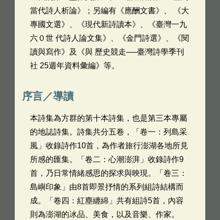
當代詩人析論》；另編有《應酬文書》、 《大
專國文選》、《現代新詩讀本》、《臺灣一九
六０世 代詩人論文集》、《金門詩選》、《閱
讀與寫作》及《與 歷史競走──臺灣詩學季刊
社 25週年資料彙編》等。
序言／導讀
本詩集為方群的第十本詩集，也是第三本專屬
的地誌詩集。詩集共分五卷，「卷一：列島采
風」收錄詩作10首，為作者旅行澎湖各地所見
所感的匯集。「卷二：心潮澎湃」收錄詩作9
首，乃日常情緒感思的探求與映現。「卷三：
島嶼印象」由8首即景抒情的系列組詩結構而
成。「卷四：紅塵纏綿」共有組詩5首，內容
則為澎湖的冰品、美食，以及音樂、作家。