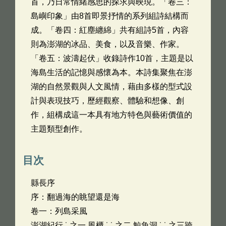
首，乃日常情緒感思的探求與映現。「卷三：
島嶼印象」由8首即景抒情的系列組詩結構而
成。「卷四：紅塵纏綿」共有組詩5首，內容
則為澎湖的冰品、美食，以及音樂、作家。
「卷五：波濤起伏」收錄詩作10首，主題是以
海島生活的記憶與感懷為本。本詩集聚焦在澎
湖的自然景觀與人文風情，藉由多樣的型式設
計與表現技巧，歷經觀察、體驗和想像、創
作，組構成這一本具有地方特色與藝術價值的
主題類型創作。
目次
縣長序
序：翻過海的眺望還是海
卷一：列島采風
澎湖紀行 ˙ 之一 風櫃 ˙ ˙ 之二 鯨魚洞 ˙ ˙ 之三跨