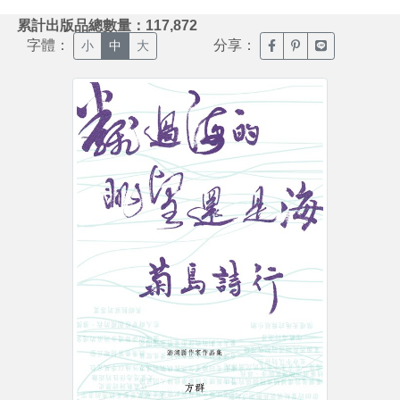
:::
累計出版品總數量：117,872
字體：
分享：
臉書分享(另開新視窗)
噗浪分享(另開新視
Line分享(另
小
中
大