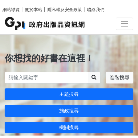
跳至主要內容區塊
網站導覽
│
關於本站
│
隱私權及安全政策
│
聯絡我們
你想找的好書在這裡！
搜尋
進階搜尋
主題搜尋
施政搜尋
機關搜尋