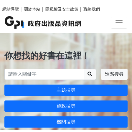
跳至主要內容區塊
網站導覽
│
關於本站
│
隱私權及安全政策
│
聯絡我們
你想找的好書在這裡！
搜尋
進階搜尋
主題搜尋
施政搜尋
機關搜尋