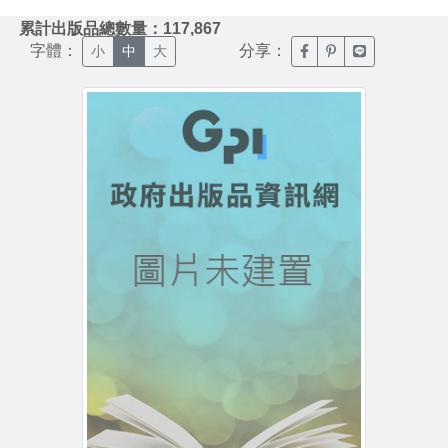
:::
累計出版品總數量：117,867
字體：
分享：
臉書分享(另開新視窗)
噗浪分享(另開新視
Line分享(另
小
中
大