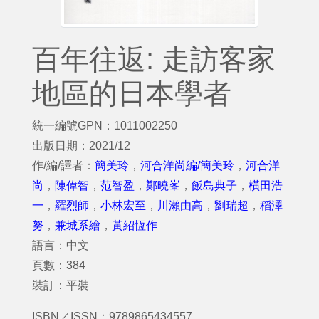
百年往返: 走訪客家
地區的日本學者
統一編號GPN：1011002250
出版日期：2021/12
作/編/譯者：
簡美玲
，
河合洋尚編/簡美玲
，
河合洋
尚
，
陳偉智
，
范智盈
，
鄭曉峯
，
飯島典子
，
橫田浩
一
，
羅烈師
，
小林宏至
，
川瀨由高
，
劉瑞超
，
稻澤
努
，
兼城系繪
，
黃紹恆作
語言：中文
頁數：384
裝訂：平裝
ISBN／ISSN：9789865434557