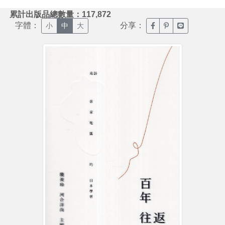
:::
累計出版品總數量：117,872
字體：
分享：
臉書分享(另開新視窗)
噗浪分享(另開新視
Line分享(另
小
中
大