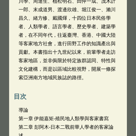
川學、周達生、植松明石、田仲一成、茂木計
一郎、末成道男、渡邊欣雄、堀江俊一、瀨川
昌久、緒方修、戴國煇，十四位日本民俗學
者、人類學者、語言學者、歷史學者、建築學
者，在不同年代，往返臺灣、香港、中國大陸
等客家地方社會，進行田野工作的知識產出與
貢獻。本書指出十九世紀以來，前輩學者走訪
客家地區，並非侷限於特定族群認同、特性與
文化建構，而是以區域比較視野，開展一條探
索亞洲南方地域民族誌的路徑。
目次
導論
第一章 伊能嘉矩-殖民地人類學與客家書寫
第二章 彭阿木-日本二戰前華人學者的客家論
述