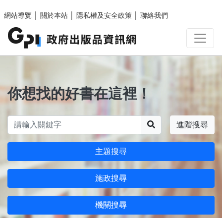
跳至主要內容區塊
網站導覽
│
關於本站
│
隱私權及安全政策
│
聯絡我們
你想找的好書在這裡！
搜尋
進階搜尋
主題搜尋
施政搜尋
機關搜尋