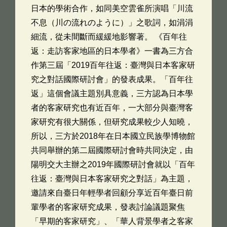
日本的學術合作，如同美空雲雀所演唱「川流
不息（川の流れのように）」之歌詞，如涓涓
細流，從未間斷而緩緩地影響著。 《百年往
返：走訪客家地區的日本學者》一書為三方合
作第三屆「2019百年往返：臺灣與日本客家研
究之對話國際研討會」的發表成果。「百年往
返」這個會議主題別具意義，三方認為日本學
者的客家研究也有近百年，一大部分與臺灣客
家研究有很大關係，但研究成果較少人知曉，
所以，三方於2018年在日本國立民族學博物館
共同舉辦的第二屆國際研討會時共同決定，由
陽明交大主辦之2019年國際研討會就以「百年
往返：臺灣與日本客家研究之對話」為主題，
邀請來自臺日年輕學者回顧分享近百年臺日前
輩學者的客家研究成果，發表討論議題聚焦
「早期的客家研究」、「華人背景學者之客家