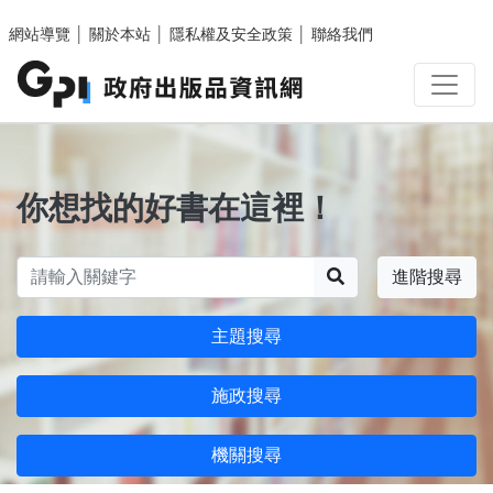
跳至主要內容區塊
網站導覽
│
關於本站
│
隱私權及安全政策
│
聯絡我們
你想找的好書在這裡！
搜尋
進階搜尋
主題搜尋
施政搜尋
機關搜尋