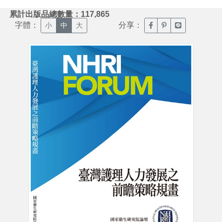
:::
累計出版品總數量：117,865
字體：
分享：
臉書分享(另開新視窗)
噗浪分享(另開新視
Line分享(另
小
中
大