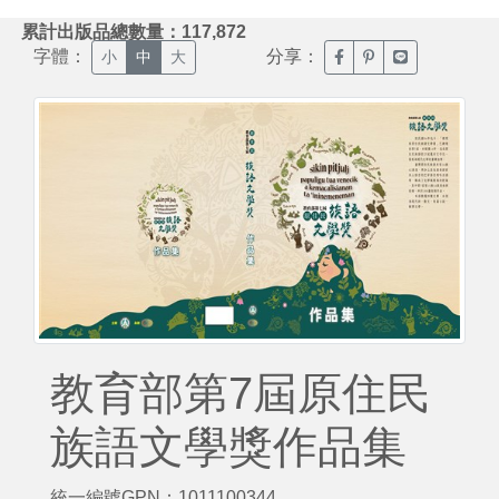
:::
累計出版品總數量：117,872
字體：
分享：
臉書分享(另開新視窗)
噗浪分享(另開新視
Line分享(另
小
中
大
教育部第7屆原住民
族語文學獎作品集
統一編號GPN：1011100344