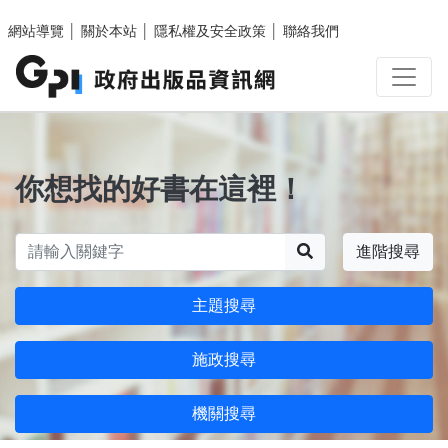
跳至主要內容區塊
網站導覽
│
關於本站
│
隱私權及安全政策
│
聯絡我們
你想找的好書在這裡！
搜尋
進階搜尋
主題搜尋
施政搜尋
機關搜尋