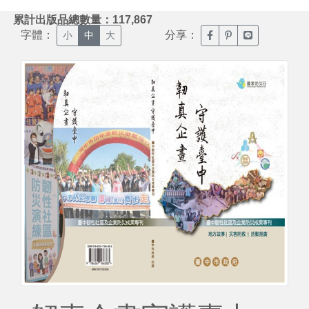
:::
累計出版品總數量：117,867
字體：
分享：
臉書分享(另開新視窗)
噗浪分享(另開新視
Line分享(另
小
中
大