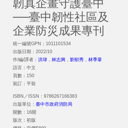
韌真企畫守護臺中
──臺中韌性社區及
企業防災成果專刊
統一編號GPN：1011101534
出版日期：2022/10
作/編/譯者：
洪瑋
，
林志興
，
劉郁秀
，
林季葦
語言：中文
頁數：150
裝訂：平裝
ISBN／ISSN：9786267166383
出版單位：
臺中市政府消防局
開數：16開
版次：初版