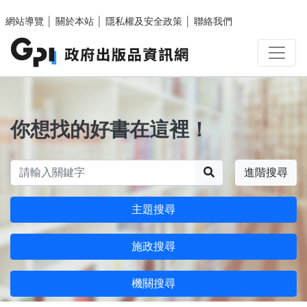
跳至主要內容區塊
網站導覽
│
關於本站
│
隱私權及安全政策
│
聯絡我們
你想找的好書在這裡！
搜尋
進階搜尋
主題搜尋
施政搜尋
機關搜尋