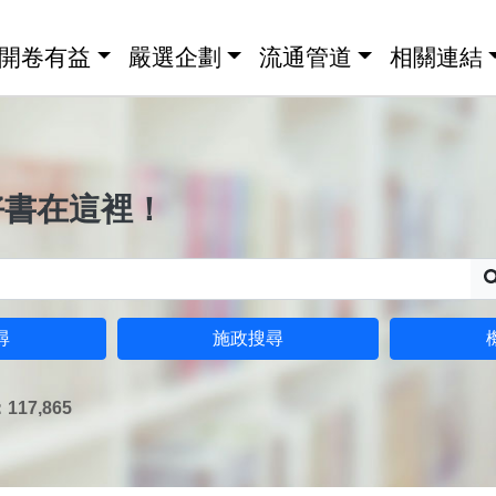
開卷有益
嚴選企劃
流通管道
相關連結
好書在這裡！
尋
施政搜尋
17,865