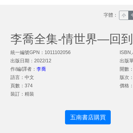
字體：
小
李喬全集-情世界—回
統一編號GPN：1011102056
ISBN
出版日期：2022/12
出版
作/編/譯者：
李喬
開數：
語言：中文
版次
頁數：374
價格：
裝訂：精裝
五南書店購買