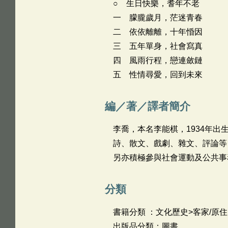
○ 生日快樂，耆年不老
一 朦朧歲月，茫迷青春
二 依依離離，十年惛因
三 五年單身，社會寫真
四 風雨行程，戀連斂鏈
五 性情尋愛，回到未來
編／著／譯者簡介
李喬，本名李能棋，1934年
詩、散文、戲劇、雜文、評論等
另亦積極參與社會運動及公共事
分類
書籍分類 ：文化歷史>客家/原
出版品分類：圖書