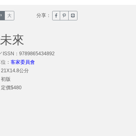
分享：
臉書分享(另開新視窗)
噗浪分享(另開新視窗)
Line分享(另開新視窗)
中
大
到未來
／ISSN：9789865434892
單位：
客家委員會
21X14.8公分
：初版
定價$480