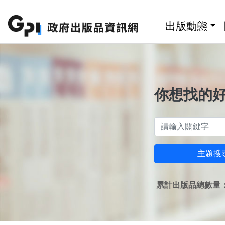
跳至主要內容區塊
:::
出版動態
你想找的
主題搜
累計出版品總數量：1