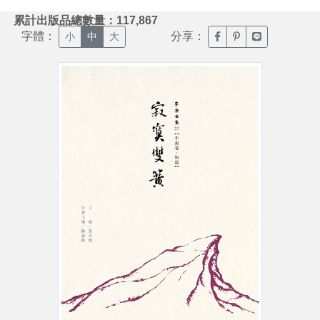
:::
累計出版品總數量：117,867
字體：
分享：
臉書分享(另開新視窗)
噗浪分享(另開新視
Line分享(另
小
中
大