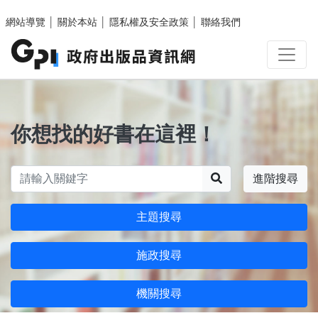
跳至主要內容區塊
網站導覽
│
關於本站
│
隱私權及安全政策
│
聯絡我們
你想找的好書在這裡！
搜尋
進階搜尋
主題搜尋
施政搜尋
機關搜尋