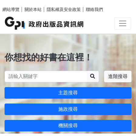
跳至主要內容區塊
網站導覽
│
關於本站
│
隱私權及安全政策
│
聯絡我們
你想找的好書在這裡！
搜尋
進階搜尋
主題搜尋
施政搜尋
機關搜尋