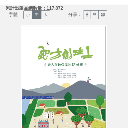
:::
累計出版品總數量：117,872
字體：
分享：
臉書分享(另開新視窗)
噗浪分享(另開新視
Line分享(另
小
中
大