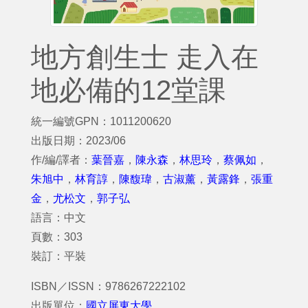
地方創生士 走入在
地必備的12堂課
統一編號GPN：1011200620
出版日期：2023/06
作/編/譯者：
葉晉嘉
，
陳永森
，
林思玲
，
蔡佩如
，
朱旭中
，
林育諄
，
陳馥瑋
，
古淑薰
，
黃露鋒
，
張重
金
，
尤松文
，
郭子弘
語言：中文
頁數：303
裝訂：平裝
ISBN／ISSN：9786267222102
出版單位：
國立屏東大學