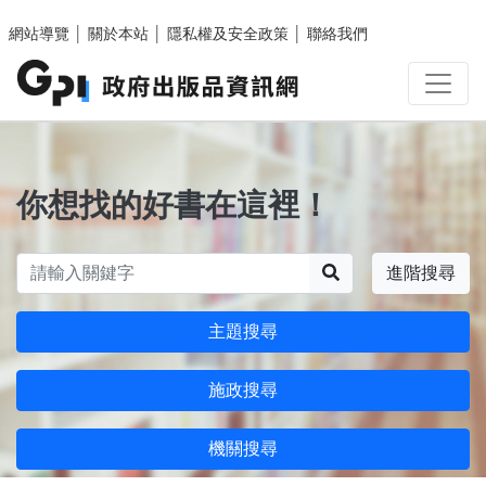
跳至主要內容區塊
網站導覽
│
關於本站
│
隱私權及安全政策
│
聯絡我們
你想找的好書在這裡！
搜尋
進階搜尋
主題搜尋
施政搜尋
機關搜尋