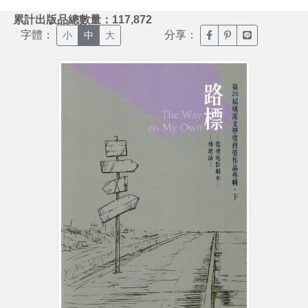
:::
累計出版品總數量：117,872
字體：
分享：
臉書分享(另開新視窗)
噗浪分享(另開新視
Line分享(另
小
中
大