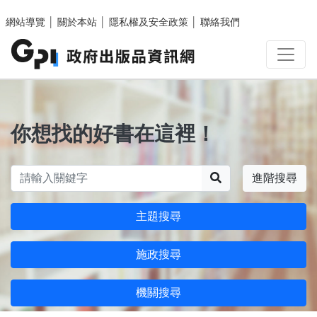
跳至主要內容區塊
網站導覽
│
關於本站
│
隱私權及安全政策
│
聯絡我們
你想找的好書在這裡！
搜尋
進階搜尋
主題搜尋
施政搜尋
機關搜尋