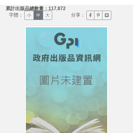
:::
累計出版品總數量：117,872
字體：
分享：
臉書分享(另開新視窗)
噗浪分享(另開新視
Line分享(另
小
中
大