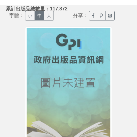
:::
累計出版品總數量：117,872
字體：
分享：
臉書分享(另開新視窗)
噗浪分享(另開新視
Line分享(另
小
中
大