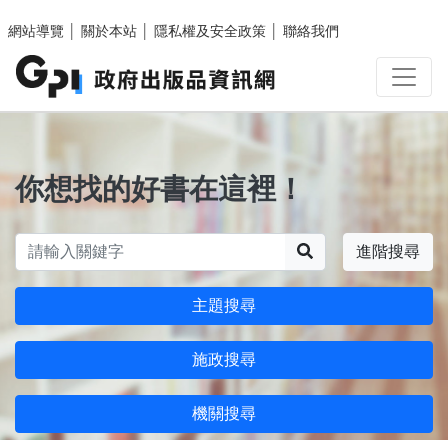
跳至主要內容區塊
網站導覽
│
關於本站
│
隱私權及安全政策
│
聯絡我們
你想找的好書在這裡！
搜尋
進階搜尋
主題搜尋
施政搜尋
機關搜尋