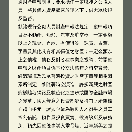
過財產申報制度，要求擔任一定職務之公職人
員，將其個人資產揭露於陽光下，供大眾檢視
及監督。
觀諸現行公職人員財產申報法規定，應申報項
目為不動產、船舶、汽車及航空器；一定金額
以上之現金、存款、有價證券、珠寶、古董、
字畫及其他具有相當價值之財產；一定金額以
上之債權、債務及對各種事業之投資，前開應
申報之財產項目係基於立法當時之時空背景、
經濟環境及民眾普遍投資之財產項目等相關因
素所制定，惟隨著時空演進，許多新興之財產
態樣隨著網路及數位化之進步或國際金融市場
之變革，國人普遍之投資潮流及持有財產態樣
亦趨向多元，諸如企業為激勵人才衍生之員工
福利信託、預售屋投資買賣、投資診所及事務
所、預先因應後事購入靈骨塔、近年新興之虛