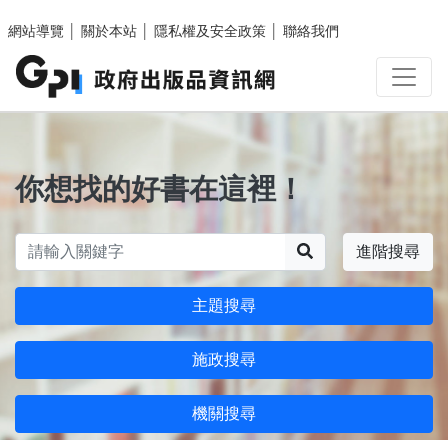
跳至主要內容區塊
網站導覽
│
關於本站
│
隱私權及安全政策
│
聯絡我們
你想找的好書在這裡！
搜尋
進階搜尋
主題搜尋
施政搜尋
機關搜尋