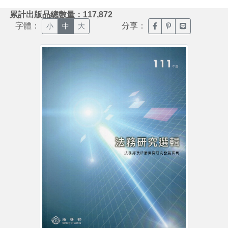
:::
累計出版品總數量：117,872
字體：
分享：
臉書分享(另開新視窗)
噗浪分享(另開新視
Line分享(另
小
中
大