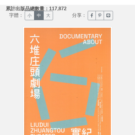
:::
累計出版品總數量：117,872
字體：
分享：
臉書分享(另開新視窗)
噗浪分享(另開新視
Line分享(另
小
中
大