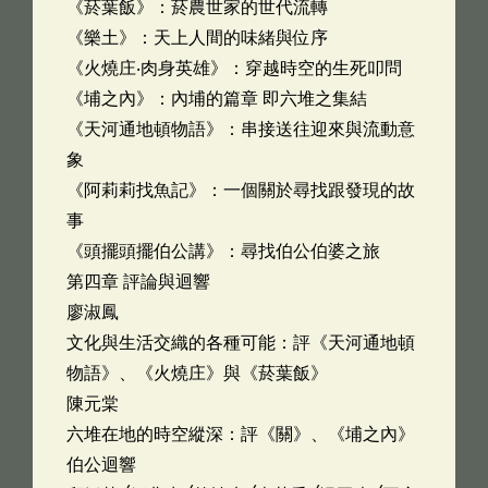
《菸葉飯》：菸農世家的世代流轉
《樂土》：天上人間的味緒與位序
《火燒庄‧肉身英雄》：穿越時空的生死叩問
《埔之內》：內埔的篇章 即六堆之集結
《天河通地頓物語》：串接送往迎來與流動意
象
《阿莉莉找魚記》：一個關於尋找跟發現的故
事
《頭擺頭擺伯公講》：尋找伯公伯婆之旅
第四章 評論與迴響
廖淑鳳
文化與生活交織的各種可能：評《天河通地頓
物語》、《火燒庄》與《菸葉飯》
陳元棠
六堆在地的時空縱深：評《關》、《埔之內》
伯公迴響