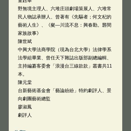
童鈺華
野無境主理人、六堆庄頭劇場策展人、六堆常
民人物誌承辦人、曾著有《先驅者；何文杞的
藝術人生》、《粲—川流不息：興春勤。礱間
家族故事》
陳世斌
中興大學法商學院（現為台北大學）法律學系
法學組畢業、曾任天下雜誌出版部副總編輯、
主持編纂客委會「浪漫台三線款款」叢書共11
本。
陳元棠
台新藝術基金會「藝論紛紛」特約劇評人、景
向劇團藝術總監
廖淑鳳
劇評人