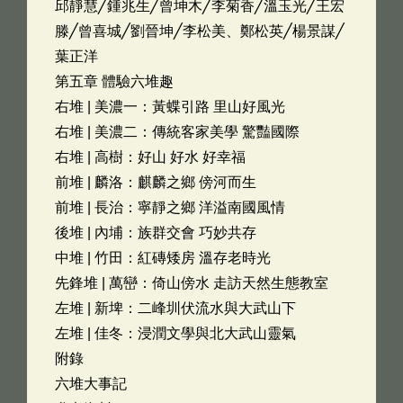
邱靜慧╱鍾兆生╱曾坤木╱李菊香╱溫玉光╱王宏
滕╱曾喜城╱劉晉坤╱李松美、鄭松英╱楊景謀╱
葉正洋
第五章 體驗六堆趣
右堆 | 美濃一：黃蝶引路 里山好風光
右堆 | 美濃二：傳統客家美學 驚豔國際
右堆 | 高樹：好山 好水 好幸福
前堆 | 麟洛：麒麟之鄉 傍河而生
前堆 | 長治：寧靜之鄉 洋溢南國風情
後堆 | 內埔：族群交會 巧妙共存
中堆 | 竹田：紅磚矮房 溫存老時光
先鋒堆 | 萬巒：倚山傍水 走訪天然生態教室
左堆 | 新埤：二峰圳伏流水與大武山下
左堆 | 佳冬：浸潤文學與北大武山靈氣
附錄
六堆大事記