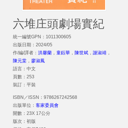
六堆庄頭劇場實紀
統一編號GPN：1011300605
出版日期：2024/05
作/編/譯者：
洪馨蘭
，
童鈺華
，
陳世斌
，
謝淑靖
，
陳元棠
，
廖淑鳳
語言：中文
頁數：253
裝訂：平裝
ISBN／ISSN：9786267242568
出版單位：
客家委員會
開數：23X 17公分
版次：初版