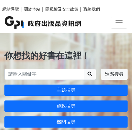
跳至主要內容區塊
網站導覽
│
關於本站
│
隱私權及安全政策
│
聯絡我們
你想找的好書在這裡！
搜尋
進階搜尋
主題搜尋
施政搜尋
機關搜尋