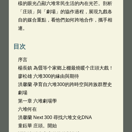
樣的眼光凸顯六堆常民生活的內在光芒。剖析
「庄頭」與「劇場」的協作過程，展現九戲各
自的媒合重點，看他們如何跨地合作，攜手相
連。
目次
序言
楊長鎮 為𠊎等个家鄉上棚最燒暖个庄頭大戲！
廖松雄 六堆300的緣由與期待
洪馨蘭 孕育自六堆300的跨時空與跨族群歷史
劇場
第一章 六堆劇場學
六堆何在
洪馨蘭 Next 300 尋找六堆文化DNA
童鈺華 庄頭。開始