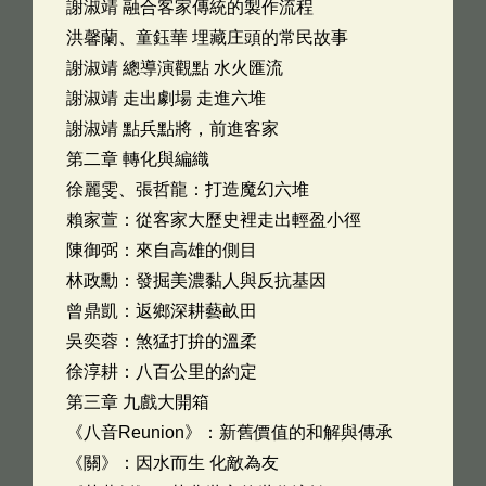
謝淑靖 融合客家傳統的製作流程
洪馨蘭、童鈺華 埋藏庄頭的常民故事
謝淑靖 總導演觀點 水火匯流
謝淑靖 走出劇場 走進六堆
謝淑靖 點兵點將，前進客家
第二章 轉化與編織
徐麗雯、張哲龍：打造魔幻六堆
賴家萱：從客家大歷史裡走出輕盈小徑
陳御弼：來自高雄的側目
林政勳：發掘美濃黏人與反抗基因
曾鼎凱：返鄉深耕藝畝田
吳奕蓉：煞猛打拚的溫柔
徐淳耕：八百公里的約定
第三章 九戲大開箱
《八音Reunion》：新舊價值的和解與傳承
《關》：因水而生 化敵為友