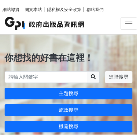
跳至主要內容區塊
網站導覽
│
關於本站
│
隱私權及安全政策
│
聯絡我們
你想找的好書在這裡！
搜尋
進階搜尋
主題搜尋
施政搜尋
機關搜尋