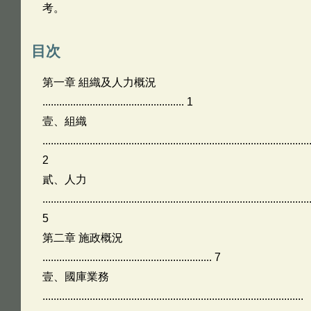
考。
目次
第一章 組織及人力概況
................................................... 1
壹、組織
................................................................................................
2
貳、人力
................................................................................................
5
第二章 施政概況
............................................................. 7
壹、國庫業務
..............................................................................................