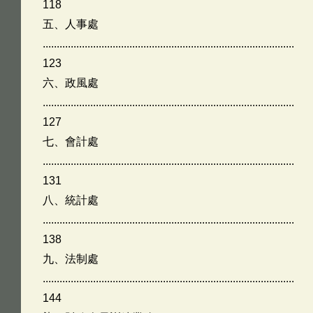
118
五、人事處
..........................................................................................
123
六、政風處
..........................................................................................
127
七、會計處
..........................................................................................
131
八、統計處
..........................................................................................
138
九、法制處
..........................................................................................
144