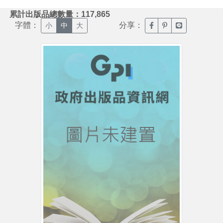
:::
累計出版品總數量：117,865
字體：
分享：
臉書分享(另開新視窗)
噗浪分享(另開新視
Line分享(另
小
中
大