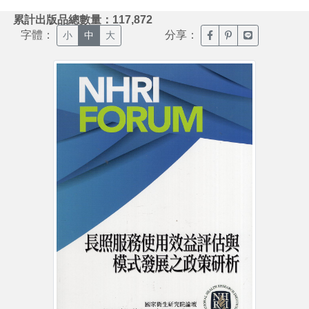
:::
累計出版品總數量：117,872
字體：
分享：
臉書分享(另開新視窗)
噗浪分享(另開新視
Line分享(另
小
中
大