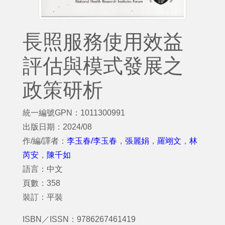
長照服務使用效益
評估與模式發展之
政策研析
統一編號GPN：1011300991
出版日期：2024/08
作/編/譯者：
李玉春/李玉春
，
張麗娟
，
羅翊文
，
林
芮安
，
陳千如
語言：中文
頁數：358
裝訂：平裝
ISBN／ISSN：9786267461419