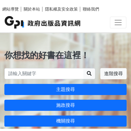
跳至主要內容區塊
網站導覽
│
關於本站
│
隱私權及安全政策
│
聯絡我們
你想找的好書在這裡！
搜尋
進階搜尋
主題搜尋
施政搜尋
機關搜尋