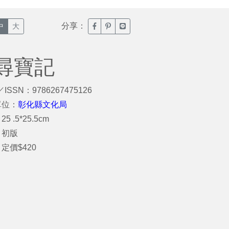
分享：
臉書分享(另開新視窗)
噗浪分享(另開新視窗)
Line分享(另開新視窗)
中
大
尋寶記
／ISSN：9786267475126
單位：
彰化縣文化局
5 .5*25.5cm
：初版
定價$420