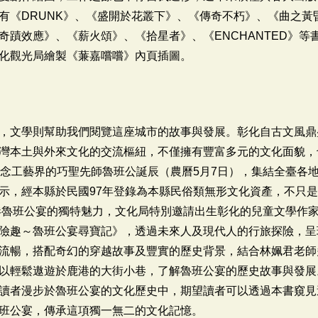
有《DRUNK》、《盛開於花叢下》、《傳奇不朽》、《曲之黃
奇蹟效應》、《薪火頌》、《拾星者》、《ENCHANTED》等
化觀光局繪製《蒹嘉嚐嚐》內頁插圖。
，文學則幫助我們閱覽這座城市的故事與發展。彰化自古文風鼎
灣本土與外來文化的交流樞紐，不僅擁有豐富多元的文化面貌，
紀念工藝界的巧聖先師魯班公誕辰（農曆5月7日），集結全臺各
示，經本縣於民國97年登錄為本縣民俗類無形文化資產，不只
港魯班公宴的獨特魅力，文化局特別邀請出生彰化的兒童文學作
險趣～魯班公宴尋寶記》，透過未來人及現代人的行旅探險，呈
流暢，搭配奇幻的穿越故事及豐實的歷史背景，結合林姵君老師
以輕鬆遨遊於鹿港的大街小巷，了解魯班公宴的歷史故事與發展
讀者漫步於魯班公宴的文化歷史中，期望讀者可以透過本書窺見
班公宴，傳承這項獨一無二的文化記憶。