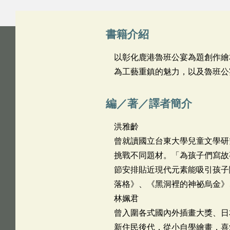
書籍介紹
以彰化鹿港魯班公宴為題創作繪
為工藝重鎮的魅力，以及魯班公
編／著／譯者簡介
洪雅齡
曾就讀國立台東大學兒童文學研
挑戰不同題材。「為孩子們寫故
節安排貼近現代元素能吸引孩子
落格》、《黑洞裡的神祕烏金》
林姵君
曾入圍各式國內外插畫大獎、日本平
新住民後代，從小自學繪畫，喜