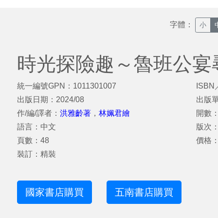
字體：
小
時光探險趣～魯班公宴
統一編號GPN：1011301007
ISBN
出版日期：2024/08
出版
作/編/譯者：
洪雅齡著
，
林姵君繪
開數：2
語言：中文
版次
頁數：48
價格：
裝訂：精裝
國家書店購買
五南書店購買