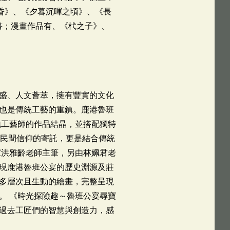
昏》、《夕暮沉暉之頃》、《長
書；漫畫作品有、《杙之子》、
盛、人文薈萃，擁有豐實的文化
也是傳統工藝的重鎮。鹿港魯班
地工藝師的作品結晶，並搭配獨特
是民間信仰的寄託，更是結合傳統
家洪雅齡老師主筆，另由林姵君老
現鹿港魯班公宴的歷史淵源及莊
多層次且生動的繪畫，完整呈現
。 《時光探險趣～魯班公宴尋寶
過去工匠們的智慧與創造力，感