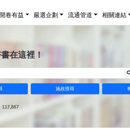
開卷有益
嚴選企劃
流通管道
相關連結
好書在這裡！
尋
施政搜尋
17,867