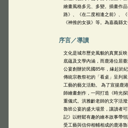
繪畫風格多元、多變。插畫作品
路》、《在二度相逢之前》、《
《神推的女孩》等。為嘉義縣文
序言／導讀
文化是城市歷史風貌的真實反映
底蘊及文學內涵，而鹿港位居臺
公宴創辦於民國85年，緣起於
傳統宗教祭祀的「看桌」呈列展
工藝的藝文活動。 為了宣揚鹿
師繪畫創作，一同打造《時光探
重儀式。洪雅齡老師的文字活潑
魯班公宴的盛大場景，讓讀者可
記》以輕鬆有趣的繪本故事帶領
受工藝與信仰相輔相成的鹿港魯