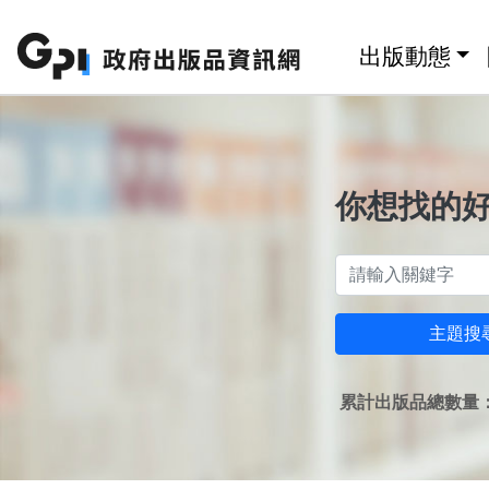
跳至主要內容區塊
:::
出版動態
你想找的
主題搜
累計出版品總數量：1