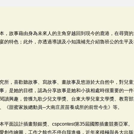
本，故事藉由身為未來人的主角穿越回到現今的鹿港，在尋寶的
宴的特色；此外，亦透過導讀及小知識補充介紹魯班公的生平及
究所，喜歡聽故事、寫故事、畫故事及悠游於大自然中，對兒童
事」是她的目標，認為分享故事是她和小孩相處時很重要的一件
閱讀興趣，曾獲九歌少兒文學獎、台東大學兒童文學獎、教育部
、《甜蜜家族總動員─大南庄蔗苗養成所的前世今生》等。
面設計插畫類銀獎、cspcontest第35屆國際插畫競賽亞軍。
愛創作繪圖，工作之餘也不停自我進修，近年來積極與各大出版