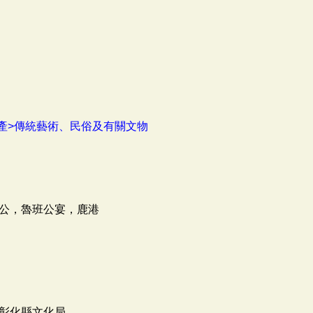
產>傳統藝術、民俗及有關文物
公，魯班公宴，鹿港
彰化縣文化局