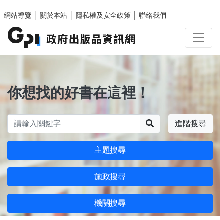
跳至主要內容區塊
網站導覽
│
關於本站
│
隱私權及安全政策
│
聯絡我們
你想找的好書在這裡！
搜尋
進階搜尋
主題搜尋
施政搜尋
機關搜尋