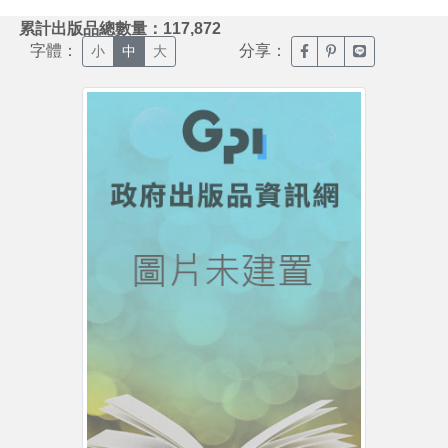
:::
累計出版品總數量：117,872
字體：
分享：
臉書分享(另開新視窗)
噗浪分享(另開新視
Line分享(另
小
中
大