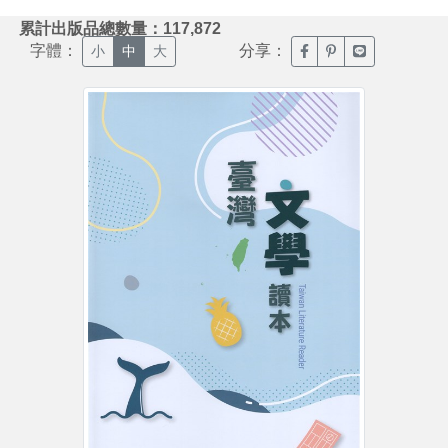
:::
累計出版品總數量：117,872
字體：
分享：
臉書分享(另開新視窗)
噗浪分享(另開新視
Line分享(另
小
中
大