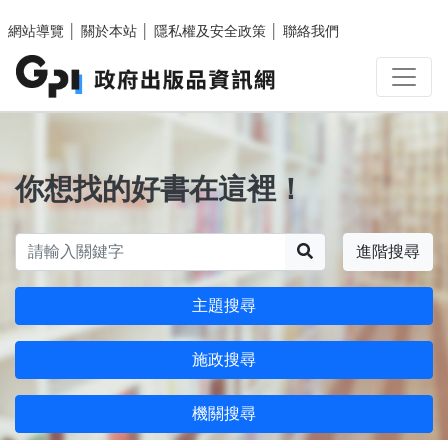
跳至主要內容區塊
網站導覽
│
關於本站
│
隱私權及安全政策
│
聯絡我們
你想找的好書在這裡！
搜尋
進階搜尋
主題搜尋
施政搜尋
機關搜尋