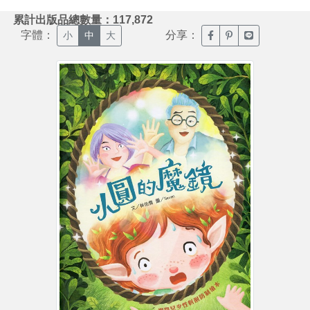
:::
累計出版品總數量：117,872
字體：
分享：
臉書分享(另開新視窗)
噗浪分享(另開新視
Line分享(另
小
中
大