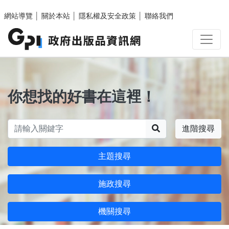
跳至主要內容區塊
網站導覽
│
關於本站
│
隱私權及安全政策
│
聯絡我們
你想找的好書在這裡！
搜尋
進階搜尋
主題搜尋
施政搜尋
機關搜尋