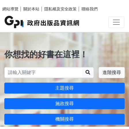
跳至主要內容區塊
網站導覽
│
關於本站
│
隱私權及安全政策
│
聯絡我們
你想找的好書在這裡！
搜尋
進階搜尋
主題搜尋
施政搜尋
機關搜尋