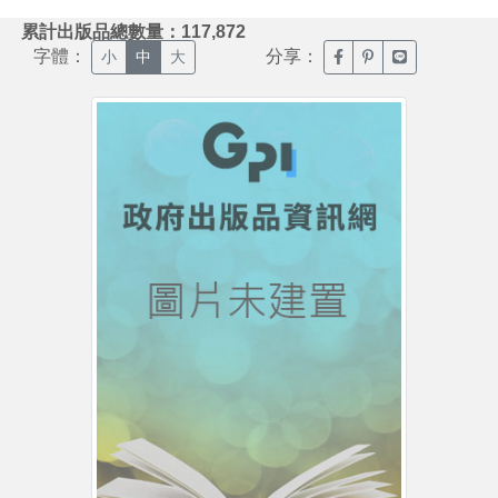
:::
累計出版品總數量：117,872
字體：
分享：
臉書分享(另開新視窗)
噗浪分享(另開新視
Line分享(另
小
中
大