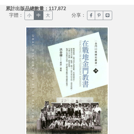
:::
累計出版品總數量：117,872
字體：
分享：
臉書分享(另開新視窗)
噗浪分享(另開新視
Line分享(另
小
中
大