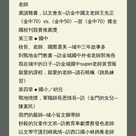
老師
廣讀雜書，以文會友─訪金中國文老師王先正
《金中70》vs.《金中50》─賀《金中70》獲全
國校刊競賽推薦獎
第三章 ◆ 國中
校長、老師、國際選美 ─城中三年故事多
到戰地金門教書 ─訪金城國中外省老師郭海燕
我在城中的日子─訪金城國中super老師黃雪蔭
親愛的課程，親愛的老師─讀石曉楓《跳島練
習》
第四章 ◆ 國小／幼兒
戰地情懷，軍職師長恩情長─訪《金門的女兒─
陳素民》
我們的嚴師─城小翁文獅導師
秒殺的兒童作文班─訪教育奉獻獎蔡發色老師
以文學守護烈嶼風情─訪西口國小林媽肴老師