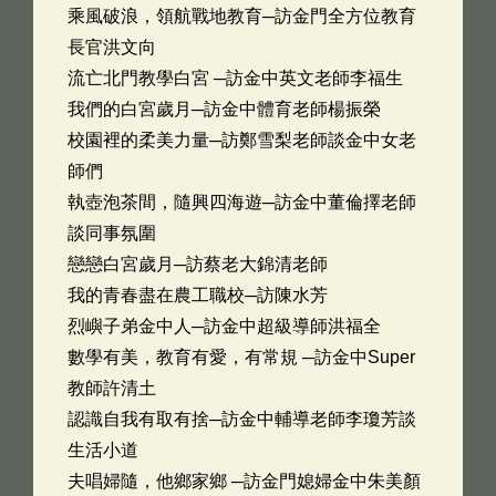
乘風破浪，領航戰地教育─訪金門全方位教育
長官洪文向
流亡北門教學白宮 ─訪金中英文老師李福生
我們的白宮歲月─訪金中體育老師楊振榮
校園裡的柔美力量─訪鄭雪梨老師談金中女老
師們
執壺泡茶間，隨興四海遊─訪金中董倫擇老師
談同事氛圍
戀戀白宮歲月─訪蔡老大錦清老師
我的青春盡在農工職校─訪陳水芳
烈嶼子弟金中人─訪金中超級導師洪福全
數學有美，教育有愛，有常規 ─訪金中Super
教師許清土
認識自我有取有捨─訪金中輔導老師李瓊芳談
生活小道
夫唱婦隨，他鄉家鄉 ─訪金門媳婦金中朱美顏