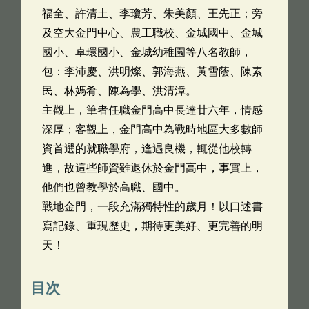
福全、許清土、李瓊芳、朱美顏、王先正；旁
及空大金門中心、農工職校、金城國中、金城
國小、卓環國小、金城幼稚園等八名教師，
包：李沛慶、洪明燦、郭海燕、黃雪蔭、陳素
民、林媽肴、陳為學、洪清漳。
主觀上，筆者任職金門高中長達廿六年，情感
深厚；客觀上，金門高中為戰時地區大多數師
資首選的就職學府，逢遇良機，輒從他校轉
進，故這些師資雖退休於金門高中，事實上，
他們也曾教學於高職、國中。
戰地金門，一段充滿獨特性的歲月！以口述書
寫記錄、重現歷史，期待更美好、更完善的明
天！
目次