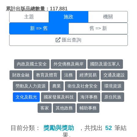
施政搜尋結果頁面
:::
累計出版品總數量：117,881
主題
施政
機關
新 => 舊
舊 => 新
匯出查詢
內政及國土安全
外交僑務及兩岸
國防及退伍軍人
財政金融
教育及體育
法務
經濟貿易
交通及建設
勞動及人力資源
農業
衛生及社會安全
環境資源
文化及觀光
國家發展及科技
海洋事務
原住民族
客家
其他政務
輔助事務
目前分類：
獎勵與獎助
，共找出
52
筆結
果。