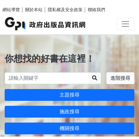
跳至主要內容區塊
網站導覽
│
關於本站
│
隱私權及安全政策
│
聯絡我們
你想找的好書在這裡！
搜尋
進階搜尋
主題搜尋
施政搜尋
機關搜尋