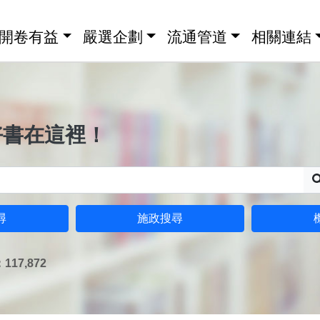
開卷有益
嚴選企劃
流通管道
相關連結
好書在這裡！
尋
施政搜尋
17,872