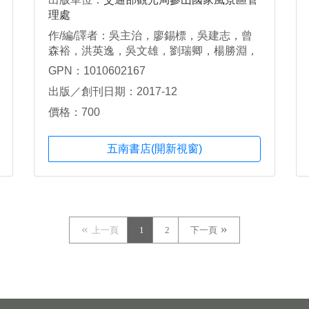
理處
作/編/譯者：吳主治，廖錫標，吳建志，曾
森裕，洪英逸，吳文雄，劉瑞卿，楊勝淵，
蔡丞偉，黃阿棟，施柱，辜俊傑，張鳳珠，
GPN：1010602167
林雯婕，王茗甄，林秋滿，林春旭，黃健
出版／創刊日期：2017-12
銘，賴若蓁、戴士凱、孫瑜鮮
價格：700
五南書店(開新視窗)
上一頁
1
2
下一頁