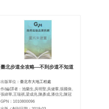
臺北步道全攻略—不到步道不知道
出版單位：
臺北市大地工程處
作/編/譯者：池蘭生,吳明聖,吳健羣,張國偉,
張緯華,王瑞祺,梁成兆,陳彥成,潘信元,陳冠
宇,魯聲睿
GPN：1010800096
出版／創刊日期：2019-03