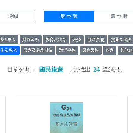
機關
新 => 舊
舊 => 新
退伍軍人
財政金融
教育及體育
法務
經濟貿易
交通及建設
文化及觀光
國家發展及科技
海洋事務
原住民族
客家
其他政
目前分類：
國民旅遊
，共找出
24
筆結果。