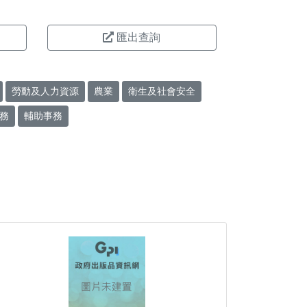
匯出查詢
勞動及人力資源
農業
衛生及社會安全
務
輔助事務