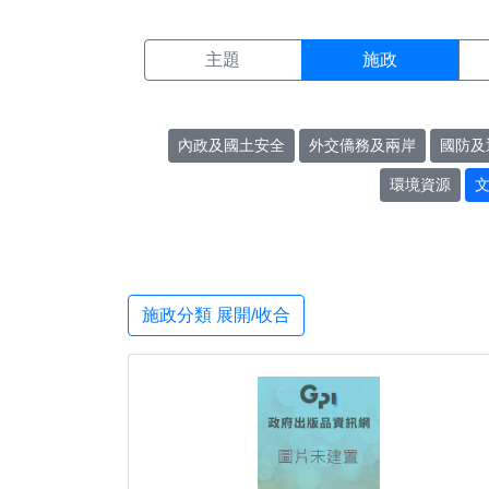
施政搜尋結果頁面
:::
主題
施政
內政及國土安全
外交僑務及兩岸
國防及
環境資源
施政分類 展開/收合