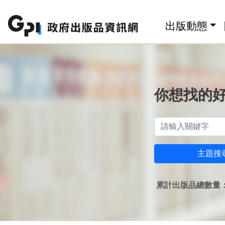
跳至主要內容區塊
:::
出版動態
你想找的
主題搜
累計出版品總數量：1