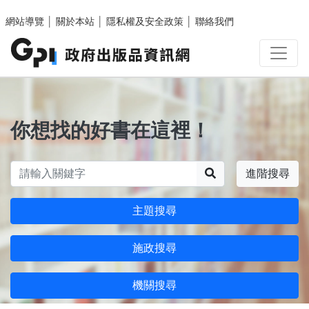
跳至主要內容區塊
網站導覽
│
關於本站
│
隱私權及安全政策
│
聯絡我們
你想找的好書在這裡！
搜尋
進階搜尋
主題搜尋
施政搜尋
機關搜尋