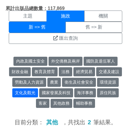
施政搜尋結果頁面
:::
累計出版品總數量：117,869
主題
施政
機關
新 => 舊
舊 => 新
匯出查詢
內政及國土安全
外交僑務及兩岸
國防及退伍軍人
財政金融
教育及體育
法務
經濟貿易
交通及建設
勞動及人力資源
農業
衛生及社會安全
環境資源
文化及觀光
國家發展及科技
海洋事務
原住民族
客家
其他政務
輔助事務
目前分類：
其他
，共找出
2
筆結果。