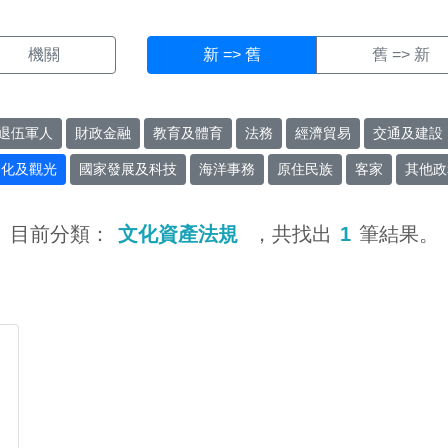
機關
新 => 舊
舊 => 新
退伍軍人
財政金融
教育及體育
法務
經濟貿易
交通及建設
文化及觀光
國家發展及科技
海洋事務
原住民族
客家
其他政
目前分類：
文化資產法規
，共找出
1
筆結果。