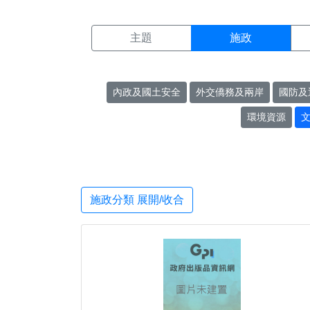
施政搜尋結果頁面
:::
主題
施政
內政及國土安全
外交僑務及兩岸
國防及
環境資源
施政分類 展開/收合