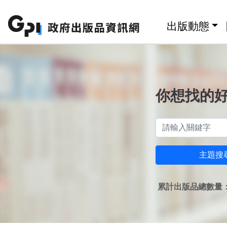
跳至主要內容區塊
:::
出版動態
你想找的
主題搜
累計出版品總數量：1