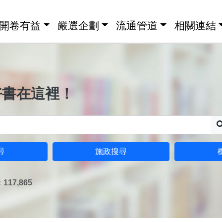
開卷有益
嚴選企劃
流通管道
相關連結
好書在這裡！
尋
施政搜尋
17,865