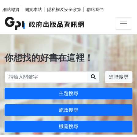
跳至主要內容區塊
網站導覽
│
關於本站
│
隱私權及安全政策
│
聯絡我們
你想找的好書在這裡！
搜尋
進階搜尋
主題搜尋
施政搜尋
機關搜尋