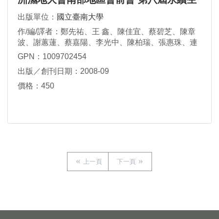
態旅遊研討會 聯合會 論文集
出版單位：
國立臺南大學
作/編/譯者：鄭先祐、王 鑫、陳佳宜、蔡碧芝、陳章
波、謝蕙蓮、蔡嘉陽、李光中、陳柏瑞、張惠珠、連
忠勇、郭伊彬、陳啟松、吳宏謀、郭進慶、施鴻志、
GPN：1009702454
施孟亨、施雅屏、方偉達、洪嘉宏
出版／創刊日期：2008-09
價格：450
上一頁
下一頁