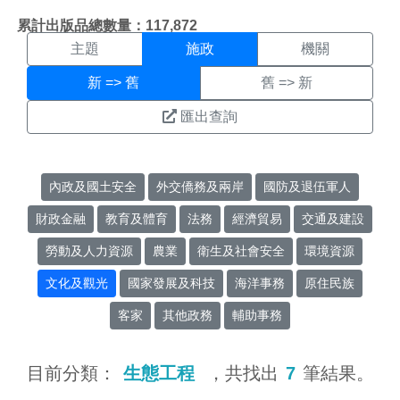
施政搜尋結果頁面
:::
累計出版品總數量：117,872
主題
施政
機關
新 => 舊
舊 => 新
匯出查詢
內政及國土安全
外交僑務及兩岸
國防及退伍軍人
財政金融
教育及體育
法務
經濟貿易
交通及建設
勞動及人力資源
農業
衛生及社會安全
環境資源
文化及觀光
國家發展及科技
海洋事務
原住民族
客家
其他政務
輔助事務
目前分類：
生態工程
，共找出
7
筆結果。