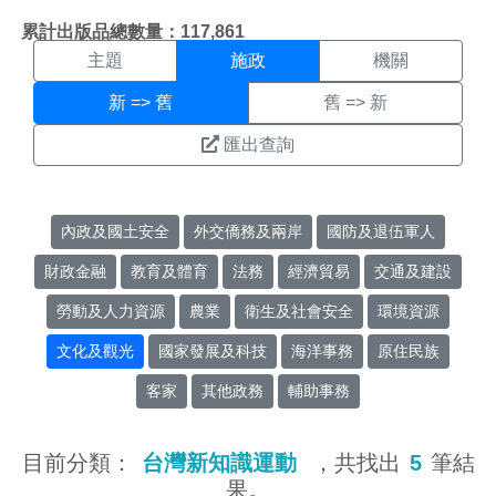
施政搜尋結果頁面
:::
累計出版品總數量：117,861
主題
施政
機關
新 => 舊
舊 => 新
匯出查詢
內政及國土安全
外交僑務及兩岸
國防及退伍軍人
財政金融
教育及體育
法務
經濟貿易
交通及建設
勞動及人力資源
農業
衛生及社會安全
環境資源
文化及觀光
國家發展及科技
海洋事務
原住民族
客家
其他政務
輔助事務
目前分類：
台灣新知識運動
，共找出
5
筆結
果。