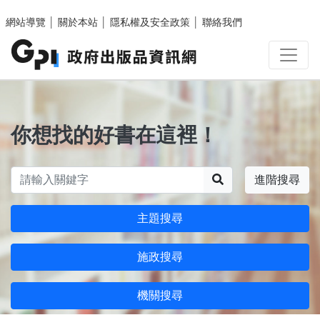
跳至主要內容區塊
網站導覽
│
關於本站
│
隱私權及安全政策
│
聯絡我們
你想找的好書在這裡！
搜尋
進階搜尋
主題搜尋
施政搜尋
機關搜尋