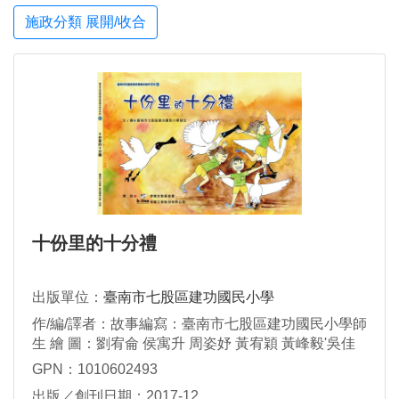
施政分類 展開/收合
十份里的十分禮
出版單位：
臺南市七股區建功國民小學
作/編/譯者：故事編寫：臺南市七股區建功國民小學師
生 繪 圖：劉宥侖 侯寓升 周姿妤 黃宥穎 黃峰毅'吳佳
柔 黃宗瑩 周佳臻 盧 萱
GPN：1010602493
出版／創刊日期：2017-12