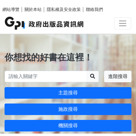
跳至主要內容區塊
網站導覽
│
關於本站
│
隱私權及安全政策
│
聯絡我們
你想找的好書在這裡！
搜尋
進階搜尋
主題搜尋
施政搜尋
機關搜尋