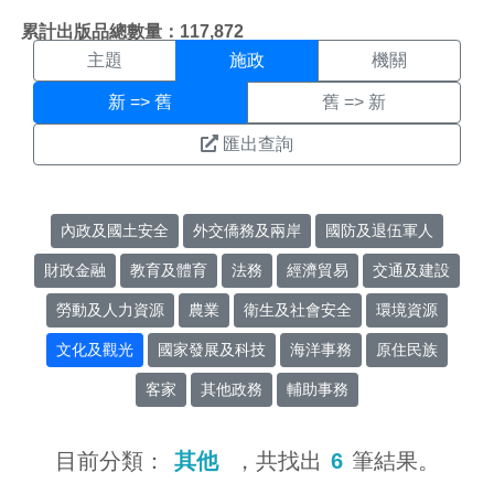
施政搜尋結果頁面
:::
累計出版品總數量：117,872
主題
施政
機關
新 => 舊
舊 => 新
匯出查詢
內政及國土安全
外交僑務及兩岸
國防及退伍軍人
財政金融
教育及體育
法務
經濟貿易
交通及建設
勞動及人力資源
農業
衛生及社會安全
環境資源
文化及觀光
國家發展及科技
海洋事務
原住民族
客家
其他政務
輔助事務
目前分類：
其他
，共找出
6
筆結果。