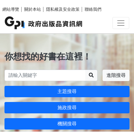
跳至主要內容區塊
網站導覽
│
關於本站
│
隱私權及安全政策
│
聯絡我們
你想找的好書在這裡！
搜尋
進階搜尋
主題搜尋
施政搜尋
機關搜尋