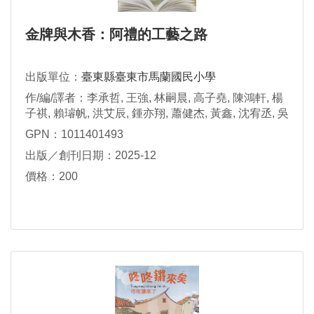
金牌與木香：阿禮的工藝之路
出版單位：
臺東縣臺東市馬蘭國民小學
作/編/譯者：李承哲, 王強, 林嗣晨, 高子堯, 陳鴻軒, 楊
子祺, 賴璿帆, 洪艾辰, 鍾亦翔, 蕭健杰, 黃鑫, 沈宥丞, 吳
佳玲, 馬語謙 , 陳曉蕾, 呂晴茹, 蔡芮瑄, 陳亭安, 林可安,
GPN：1011401493
謝雨帆 故事編寫; 余碧玉, 吳佳玲, 馬語謙, 陳曉蕾, 呂
出版／創刊日期：2025-12
晴茹, 蔡芮瑄, 陳亭安繪圖
價格：200