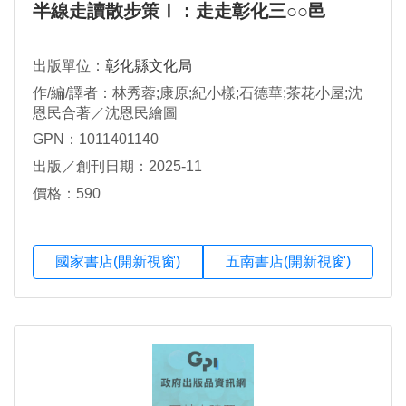
半線走讀散步策Ⅰ：走走彰化三○○邑
出版單位：
彰化縣文化局
作/編/譯者：林秀蓉;康原;紀小樣;石德華;茶花小屋;沈
恩民合著／沈恩民繪圖
GPN：1011401140
出版／創刊日期：2025-11
價格：590
國家書店(開新視窗)
五南書店(開新視窗)