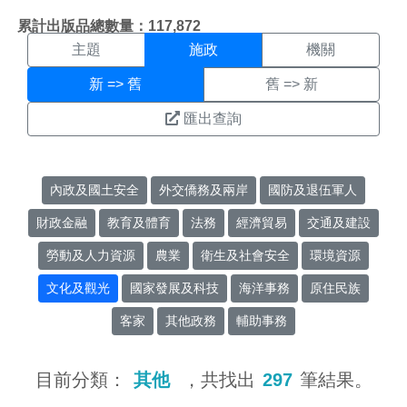
施政搜尋結果頁面
:::
累計出版品總數量：117,872
主題
施政
機關
新 => 舊
舊 => 新
匯出查詢
內政及國土安全
外交僑務及兩岸
國防及退伍軍人
財政金融
教育及體育
法務
經濟貿易
交通及建設
勞動及人力資源
農業
衛生及社會安全
環境資源
文化及觀光
國家發展及科技
海洋事務
原住民族
客家
其他政務
輔助事務
目前分類：
其他
，共找出
297
筆結果。