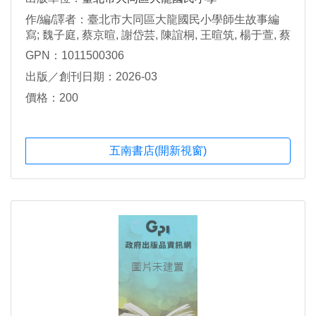
作/編/譯者：臺北市大同區大龍國民小學師生故事編
寫; 魏子庭, 蔡京暄, 謝岱芸, 陳誼桐, 王暄筑, 楊于萱, 蔡
芯恬, 張宗馨, 藍心慈繪圖
GPN：1011500306
出版／創刊日期：2026-03
價格：200
五南書店(開新視窗)