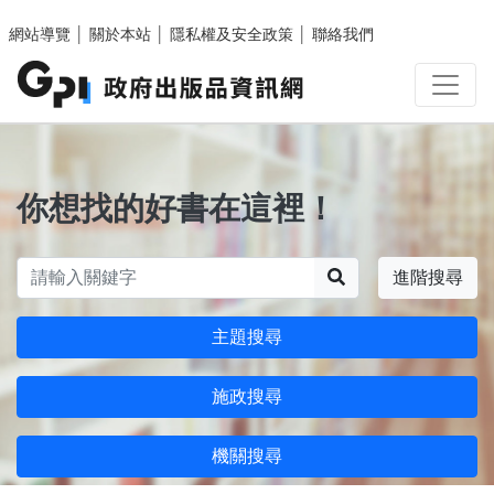
跳至主要內容區塊
網站導覽
│
關於本站
│
隱私權及安全政策
│
聯絡我們
你想找的好書在這裡！
搜尋
進階搜尋
主題搜尋
施政搜尋
機關搜尋