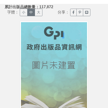
:::
累計出版品總數量：117,872
字體：
分享：
臉書分享(另開新視窗)
噗浪分享(另開新視
Line分享(另
小
中
大