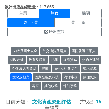
施政搜尋結果頁面
:::
累計出版品總數量：117,865
主題
施政
機關
新 => 舊
舊 => 新
匯出查詢
內政及國土安全
外交僑務及兩岸
國防及退伍軍人
財政金融
教育及體育
法務
經濟貿易
交通及建設
勞動及人力資源
農業
衛生及社會安全
環境資源
文化及觀光
國家發展及科技
海洋事務
原住民族
客家
其他政務
輔助事務
目前分類：
文化資產規劃評估
，共找出
15
筆結果。