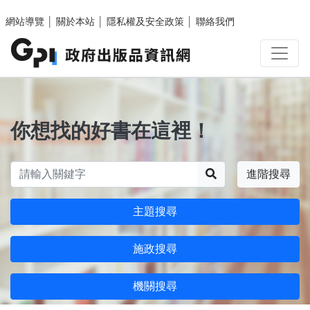
跳至主要內容區塊
網站導覽
│
關於本站
│
隱私權及安全政策
│
聯絡我們
你想找的好書在這裡！
搜尋
進階搜尋
主題搜尋
施政搜尋
機關搜尋