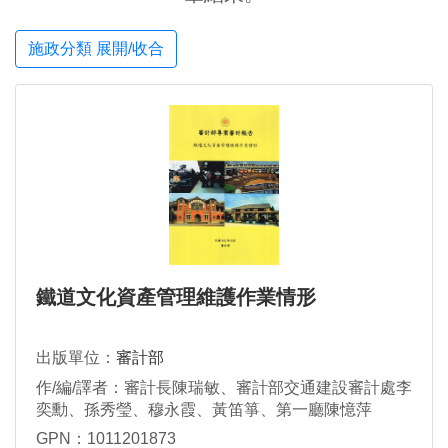
施政分類 展開/收合
鐵道文化資產管理維護作業情形
出版單位：
審計部
作/編/譯者：審計長陳瑞敏、審計部交通建設審計處李
奕勳、孫秀瑩、穆永霞、黃笛箏、第一廳陳憶萍
GPN：1011201873