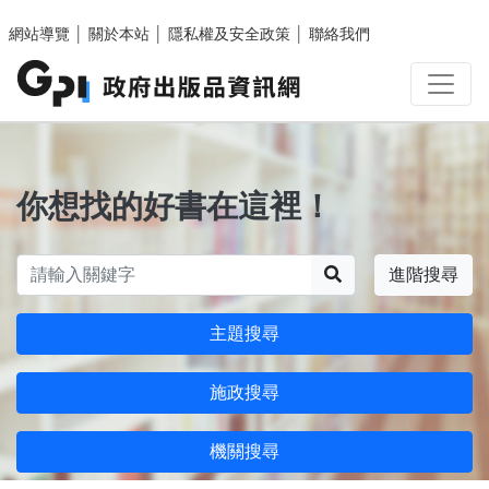
跳至主要內容區塊
網站導覽
│
關於本站
│
隱私權及安全政策
│
聯絡我們
你想找的好書在這裡！
搜尋
進階搜尋
主題搜尋
施政搜尋
機關搜尋