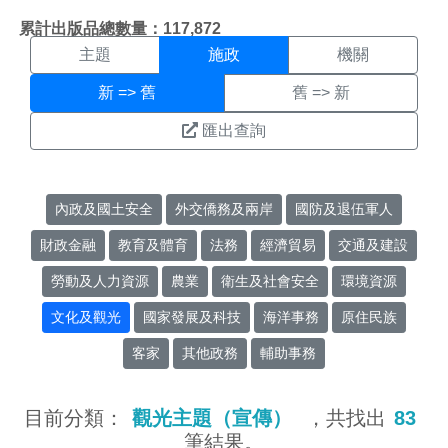
施政搜尋結果頁面
:::
累計出版品總數量：117,872
主題
施政
機關
新 => 舊
舊 => 新
匯出查詢
內政及國土安全
外交僑務及兩岸
國防及退伍軍人
財政金融
教育及體育
法務
經濟貿易
交通及建設
勞動及人力資源
農業
衛生及社會安全
環境資源
文化及觀光
國家發展及科技
海洋事務
原住民族
客家
其他政務
輔助事務
目前分類：
觀光主題（宣傳）
，共找出
83
筆結果。