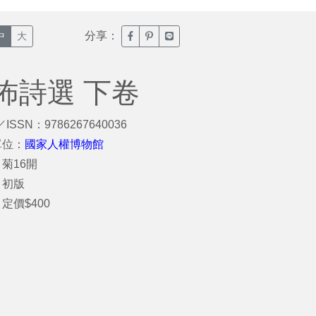
分享：
臉書分享(另開新視窗)
噗浪分享(另開新視窗)
Line分享(另開新視窗)
中
大
怖詩選 下卷
／ISSN：9786267640036
單位：
國家人權博物館
菊16開
：初版
定價$400