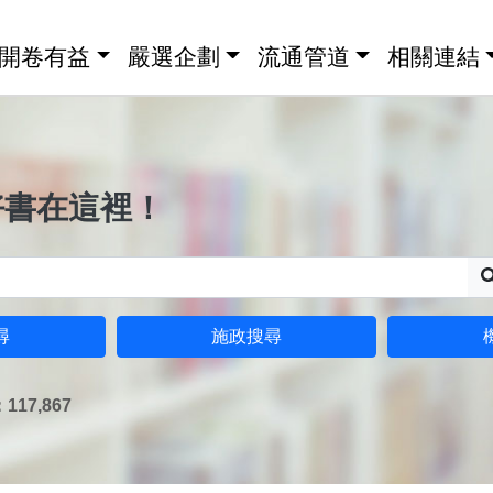
開卷有益
嚴選企劃
流通管道
相關連結
好書在這裡！
尋
施政搜尋
17,867