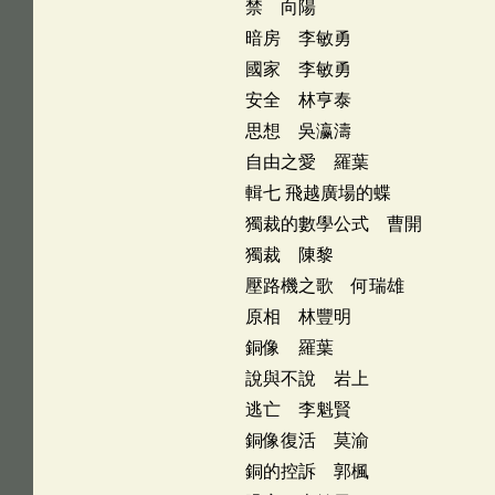
禁 向陽
暗房 李敏勇
國家 李敏勇
安全 林亨泰
思想 吳瀛濤
自由之愛 羅葉
輯七 飛越廣場的蝶
獨裁的數學公式 曹開
獨裁 陳黎
壓路機之歌 何瑞雄
原相 林豐明
銅像 羅葉
說與不說 岩上
逃亡 李魁賢
銅像復活 莫渝
銅的控訴 郭楓