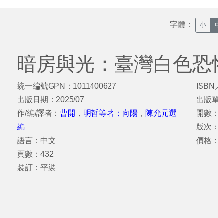
字體：
小
暗房與光：臺灣白色恐
統一編號GPN：1011400627
ISBN
出版日期：2025/07
出版
作/編/譯者：
曹開
，
明哲等著；向陽
，
陳允元選
開數：
編
版次
語言：中文
價格：
頁數：432
裝訂：平裝