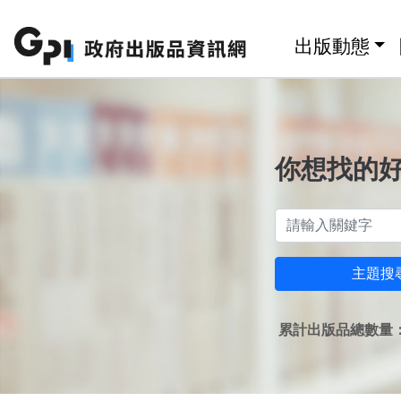
跳至主要內容區塊
:::
出版動態
你想找的
主題搜
累計出版品總數量：1