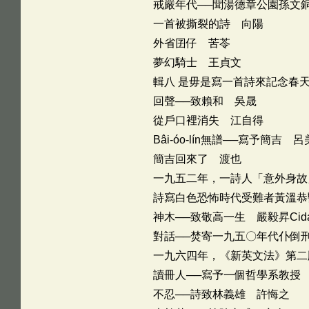
戒嚴年代──聞湯德章公園孫文
一首被撕裂的詩 向陽
外省囝仔 苦苓
夢幻騎士 王貞文
輯八 是毋是寫一首詩來記念春
回聲──致賴和 吳晟
從戶口裡消失 江自得
Bâi-óo-lín無譜──寫予簡吉 
簡吉回來了 渡也
一九五二年，一詩人「意外身故
詩寫白色恐怖時代受難者黃溫恭
神木──致敬高一生 嚴毅昇Cida
對話──焚寄一九五〇年代仆倒
一九六四年，《新英文法》第二
讀冊人──寫予一個哲學系教授
不忍──詩致林義雄 許悔之