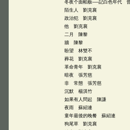
冬夜个面帕粄──記白色年代 
陌生人 劉克襄
政治犯 劉克襄
他 劉克襄
二月 陳黎
牆 陳黎
盼望 林雙不
葬花 劉克襄
革命青年 劉克襄
暗夜 張芳慈
非 常態 張芳慈
沉默 楊淇竹
如果有人問起 陳謙
夜雨 蘇紹連
童年最後的晚餐 蘇紹連
狗尾草 劉克襄