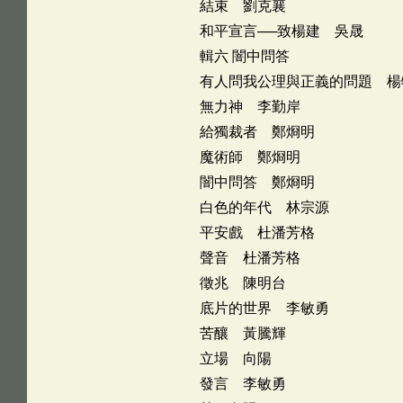
結束 劉克襄
和平宣言──致楊建 吳晟
輯六 闇中問答
有人問我公理與正義的問題 楊
無力神 李勤岸
給獨裁者 鄭烱明
魔術師 鄭烱明
闇中問答 鄭烱明
白色的年代 林宗源
平安戲 杜潘芳格
聲音 杜潘芳格
徵兆 陳明台
底片的世界 李敏勇
苦釀 黃騰輝
立場 向陽
發言 李敏勇