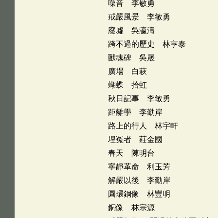
噪音 李敏勇
戒嚴風景 李敏勇
廢墟 吳瀛濤
跨不過的歷史 林亨泰
獸魂碑 吳晟
廣場 白萩
蝴蝶 拾虹
秋日記事 李敏勇
距離學 李勤岸
路上的行人 林宇軒
埋冤者 莊金國
春天 陳明台
寧靜革命 利玉芳
解嚴以後 李勤岸
圓環銅像 林豐明
銅像 林宗源