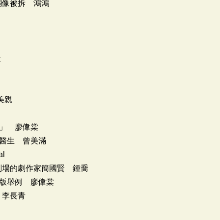
銅像被拆 鴻鴻
天
呂美親
」 廖偉棠
醫生 曾美滿
l
刑場的劇作家簡國賢 鍾喬
版舉例 廖偉棠
 李長青