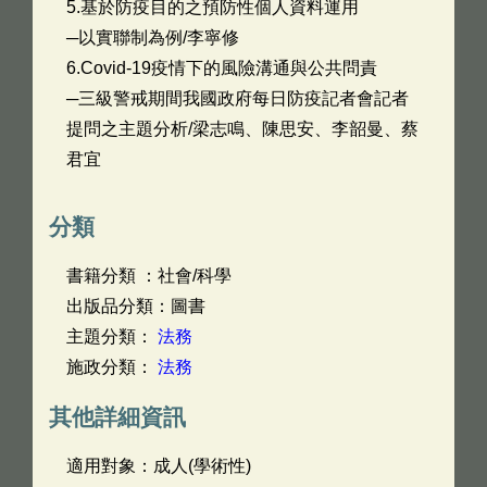
5.基於防疫目的之預防性個人資料運用
─以實聯制為例/李寧修
6.Covid-19疫情下的風險溝通與公共問責
─三級警戒期間我國政府每日防疫記者會記者
提問之主題分析/梁志鳴、陳思安、李韶曼、蔡
君宜
分類
書籍分類 ：社會/科學
出版品分類：圖書
主題分類：
法務
施政分類：
法務
其他詳細資訊
適用對象：成人(學術性)