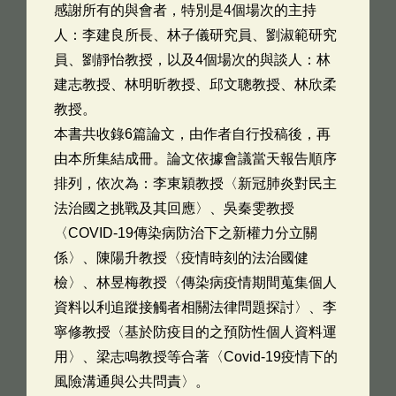
感謝所有的與會者，特別是4個場次的主持
人：李建良所長、林子儀研究員、劉淑範研究
員、劉靜怡教授，以及4個場次的與談人：林
建志教授、林明昕教授、邱文聰教授、林欣柔
教授。
本書共收錄6篇論文，由作者自行投稿後，再
由本所集結成冊。論文依據會議當天報告順序
排列，依次為：李東穎教授〈新冠肺炎對民主
法治國之挑戰及其回應〉、吳秦雯教授
〈COVID-19傳染病防治下之新權力分立關
係〉、陳陽升教授〈疫情時刻的法治國健
檢〉、林昱梅教授〈傳染病疫情期間蒐集個人
資料以利追蹤接觸者相關法律問題探討〉、李
寧修教授〈基於防疫目的之預防性個人資料運
用〉、梁志鳴教授等合著〈Covid-19疫情下的
風險溝通與公共問責〉。