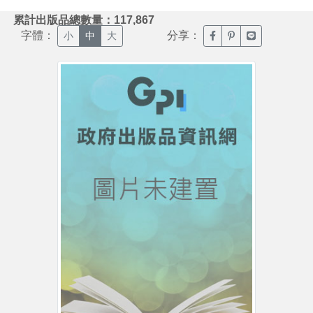
:::
累計出版品總數量：117,867
字體：
分享：
臉書分享(另開新視窗)
噗浪分享(另開新視
Line分享(另
小
中
大