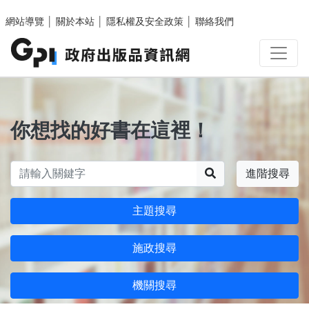
跳至主要內容區塊
網站導覽
│
關於本站
│
隱私權及安全政策
│
聯絡我們
你想找的好書在這裡！
搜尋
進階搜尋
主題搜尋
施政搜尋
機關搜尋