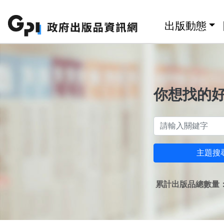
跳至主要內容區塊
:::
出版動態
你想找的
主題搜
累計出版品總數量：1