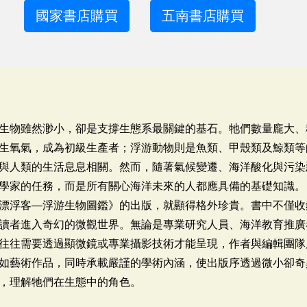
國家書店購買
五南書店購買
生物雖然渺小，卻是支撐生態系最關鍵的基石。牠們數量龐大、
生氧氣，成為初級生產者；浮游動物則是魚類、甲殼類及鯨類等
與人類的生活息息相關。然而，隨著氣候變遷、海洋酸化與污染
學家的任務，而是所有關心海洋未來的人都應具備的基礎知識。
漂浮客―浮游生物圖鑑》的出版，就顯得格外珍貴。書中不僅收
讀者進入奇幻的微觀世界。無論是專業研究人員、海洋教育推廣
往往需要透過顯微鏡或專業攝影技術才能呈現，作者與編輯團隊
如藝術作品，同時承載嚴謹的學術內涵，使出版序透過微小卻奇
，理解牠們在生態中的角色。