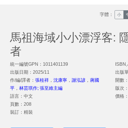
字體：
小
馬祖海域小小漂浮客: 
者
統一編號GPN：1011401139
ISBN
出版日期：2025/11
出版
作/編/譯者：
張桂祥
，
沈康寧
，
謝泓諺
，
蔣國
開數：
平
，
林芸琪作; 張至維主編
版次
語言：中文
價格：
頁數：208
裝訂：精裝