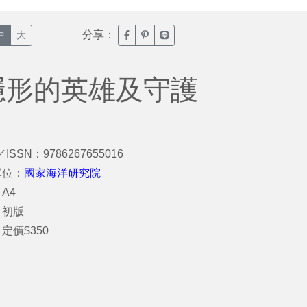
分享：
臉書分享(另開新視窗)
噗浪分享(另開新視窗)
Line分享(另開新視窗)
中
大
隱形的英雄及守護
／ISSN：9786267655016
單位：
國家海洋研究院
A4
：初版
定價$350