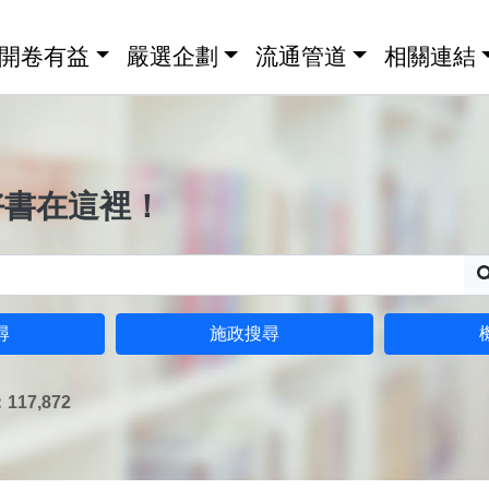
開卷有益
嚴選企劃
流通管道
相關連結
好書在這裡！
尋
施政搜尋
17,872