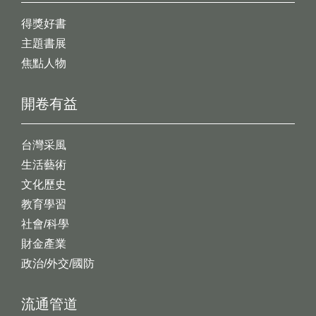
得獎好書
主題書展
焦點人物
開卷有益
台灣采風
生活藝術
文化歷史
教育學習
社會/科學
財金產業
政治/外交/國防
流通管道