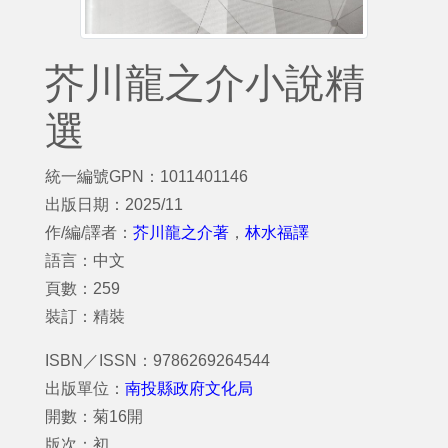
芥川龍之介小說精
選
統一編號GPN：1011401146
出版日期：2025/11
作/編/譯者：
芥川龍之介著
，
林水福譯
語言：中文
頁數：259
裝訂：精裝
ISBN／ISSN：9786269264544
出版單位：
南投縣政府文化局
開數：菊16開
版次：初