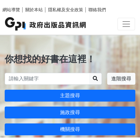
跳至主要內容區塊
網站導覽
│
關於本站
│
隱私權及安全政策
│
聯絡我們
你想找的好書在這裡！
搜尋
進階搜尋
主題搜尋
施政搜尋
機關搜尋