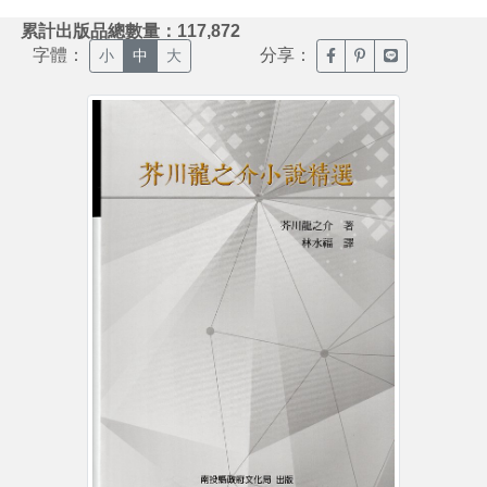
:::
累計出版品總數量：117,872
字體：
分享：
臉書分享(另開新視窗)
噗浪分享(另開新視
Line分享(另
小
中
大