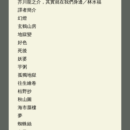
芥川龍之介，其實就在我們身邊／林水福
譯者簡介
幻燈
玄鶴山房
地獄變
好色
死後
妖婆
芋粥
孤獨地獄
往生繪卷
枯野抄
秋山圖
海市蜃樓
夢
蜘蛛絲