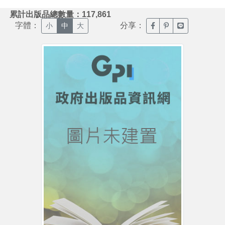
:::
累計出版品總數量：117,861
字體：
分享：
臉書分享(另開新視窗)
噗浪分享(另開新視
Line分享(另
小
中
大