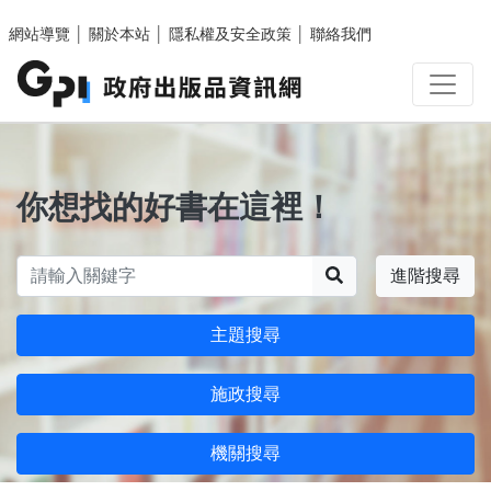
跳至主要內容區塊
網站導覽
│
關於本站
│
隱私權及安全政策
│
聯絡我們
你想找的好書在這裡！
搜尋
進階搜尋
主題搜尋
施政搜尋
機關搜尋