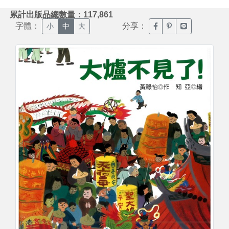
:::
累計出版品總數量：117,861
字體：
分享：
臉書分享(另開新視窗)
噗浪分享(另開新視
Line分享(另
小
中
大