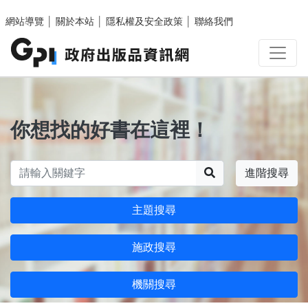
跳至主要內容區塊
網站導覽
│
關於本站
│
隱私權及安全政策
│
聯絡我們
你想找的好書在這裡！
搜尋
進階搜尋
主題搜尋
施政搜尋
機關搜尋