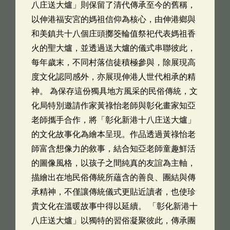
八庄送大爐」則保留了清代傳承至今的舊稱，
以伸港福安宮的媽祖信仰為核心，由伸港鄉與
和美鎮共十八個庄頭擲筊輪值祭祀代表媽祖香
火的聖大爐，並透過送大爐的儀式串聯彼此，
每年歲末，不同村落信徒積極參與，除展現高
度文化認同感外，亦展現伸港人世代相承的精
神。 為保存這份獨具地方風采的民俗傳統，文
化局特別邀請作家黃祿怡老師與彰化畫家知亞
老師攜手合作，將「彰化新港十八庄送大爐」
的文化故事化為繪本呈現。作品透過黃祿怡老
師富含想像力的敘事，結合知亞老師童趣鮮活
的圖像風格，以孩子之間純真的友誼為主軸，
描繪出在地民俗傳統所蘊含的善良、團結與傳
承精神，不僅讓傳統儀式更貼近讀者，也使珍
貴文化在溫暖故事中得以延續。 「彰化新港十
八庄送大爐」以獨特的習俗凝聚彼此，傳承團