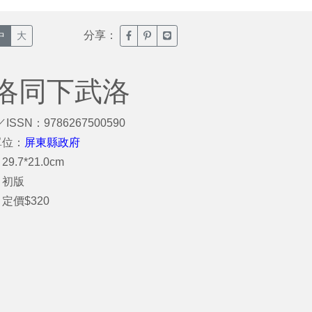
分享：
臉書分享(另開新視窗)
噗浪分享(另開新視窗)
Line分享(另開新視窗)
中
大
洛同下武洛
／ISSN：9786267500590
單位：
屏東縣政府
9.7*21.0cm
：初版
定價$320