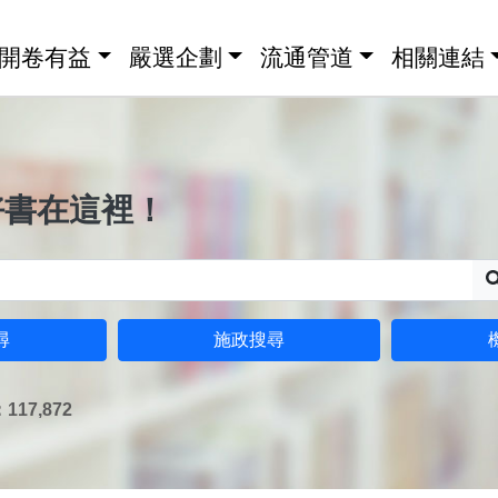
開卷有益
嚴選企劃
流通管道
相關連結
好書在這裡！
尋
施政搜尋
17,872