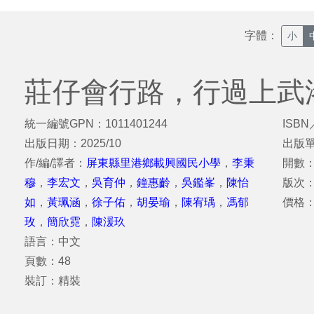
字體：
小
莊仔會行路，行過上武
統一編號GPN：1011401244
ISBN
出版日期：2025/10
出版
作/編/譯者：
屏東縣里港鄉載興國民小學
，
李秉
開數：2
穆
，
李宏文
，
吳育仲
，
鐘惠齡
，
吳鑑峯
，
陳怡
版次
如
，
黃珮涵
，
徐子佑
，
胡晏瑜
，
陳宥瑀
，
馮郁
價格：
玫
，
簡欣霓
，
陳湲玖
語言：中文
頁數：48
裝訂：精裝