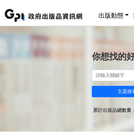
跳至主要內容區塊
:::
出版動態
你想找的
主題搜
累計出版品總數量：1