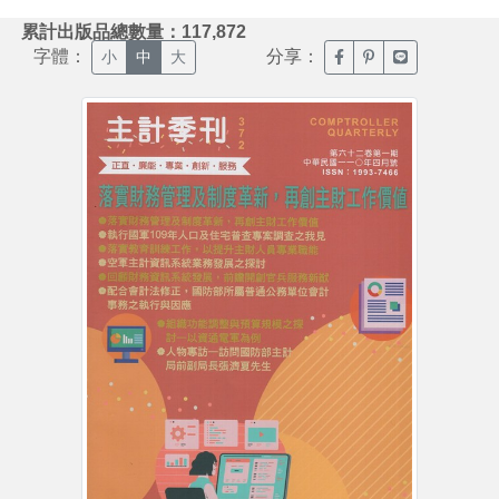
:::
累計出版品總數量：117,872
字體：
分享：
臉書分享(另開新視窗)
噗浪分享(另開新視
Line分享(另
小
中
大