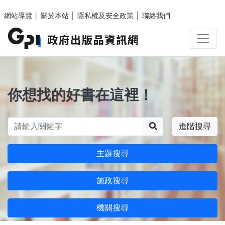
跳至主要內容區塊
網站導覽
│
關於本站
│
隱私權及安全政策
│
聯絡我們
你想找的好書在這裡！
搜尋
進階搜尋
主題搜尋
施政搜尋
機關搜尋