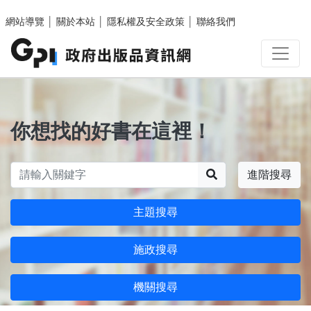
跳至主要內容區塊
網站導覽
│
關於本站
│
隱私權及安全政策
│
聯絡我們
你想找的好書在這裡！
搜尋
進階搜尋
主題搜尋
施政搜尋
機關搜尋