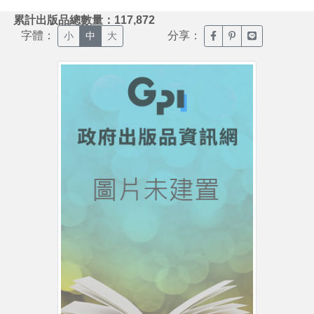
:::
累計出版品總數量：117,872
字體：
分享：
臉書分享(另開新視窗)
噗浪分享(另開新視
Line分享(另
小
中
大