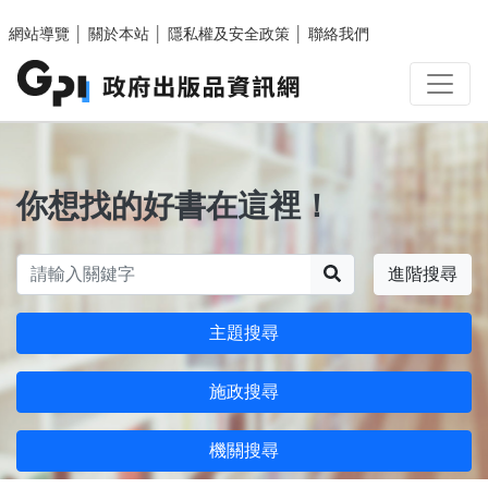
跳至主要內容區塊
網站導覽
│
關於本站
│
隱私權及安全政策
│
聯絡我們
你想找的好書在這裡！
搜尋
進階搜尋
主題搜尋
施政搜尋
機關搜尋