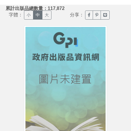
:::
累計出版品總數量：117,872
字體：
分享：
臉書分享(另開新視窗)
噗浪分享(另開新視
Line分享(另
小
中
大