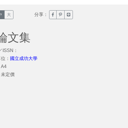
分享：
臉書分享(另開新視窗)
噗浪分享(另開新視窗)
Line分享(另開新視窗)
中
大
論文集
／ISSN：
單位：
國立成功大學
A4
：未定價