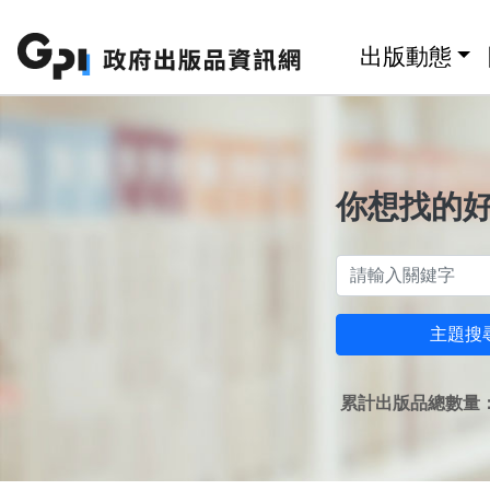
跳至主要內容區塊
:::
出版動態
你想找的
主題搜
累計出版品總數量：1