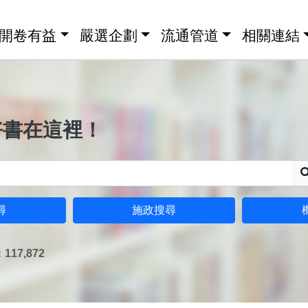
開卷有益
嚴選企劃
流通管道
相關連結
好書在這裡！
尋
施政搜尋
17,872