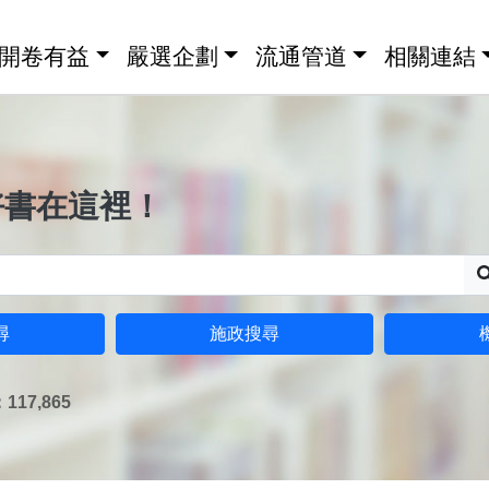
開卷有益
嚴選企劃
流通管道
相關連結
好書在這裡！
尋
施政搜尋
17,865