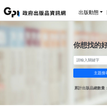
跳至主要內容區塊
:::
出版動態
你想找的
主題搜
累計出版品總數量：1