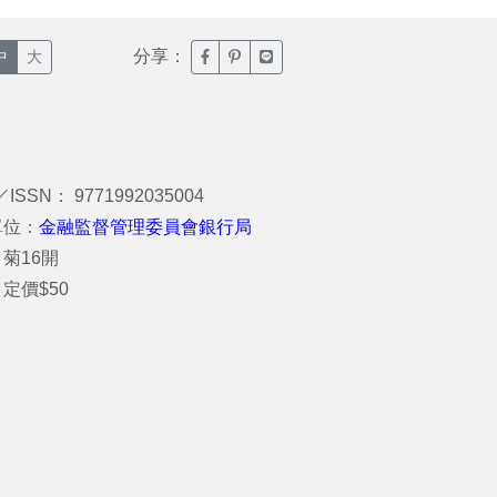
分享：
臉書分享(另開新視窗)
噗浪分享(另開新視窗)
Line分享(另開新視窗)
中
大
／ISSN： 9771992035004
單位：
金融監督管理委員會銀行局
菊16開
定價$50