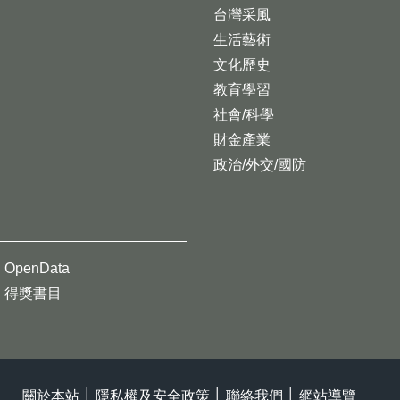
台灣采風
生活藝術
文化歷史
教育學習
社會/科學
財金產業
政治/外交/國防
OpenData
得獎書目
關於本站
│
隱私權及安全政策
│
聯絡我們
│
網站導覽