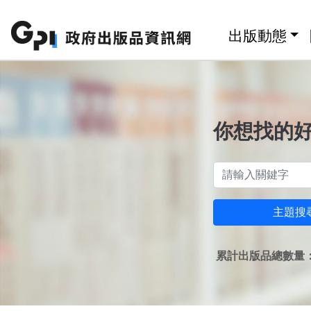
跳至主要內容區塊
:::
出版動態
你想找的
主題搜
累計出版品總數量：1