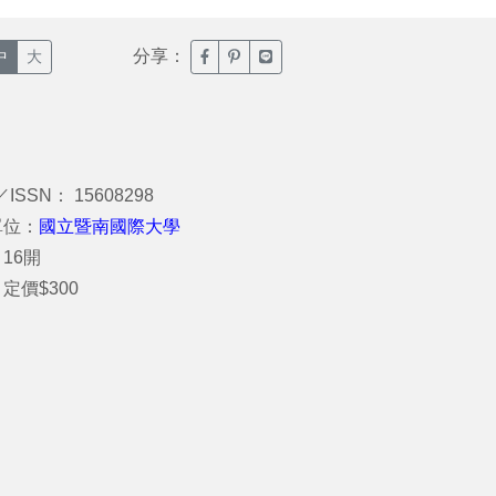
分享：
臉書分享(另開新視窗)
噗浪分享(另開新視窗)
Line分享(另開新視窗)
中
大
／ISSN： 15608298
單位：
國立暨南國際大學
16開
定價$300