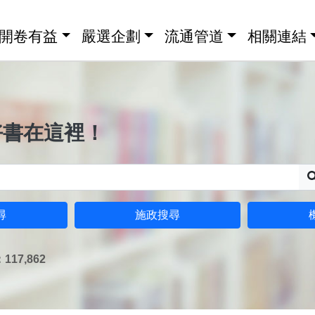
開卷有益
嚴選企劃
流通管道
相關連結
好書在這裡！
尋
施政搜尋
17,862