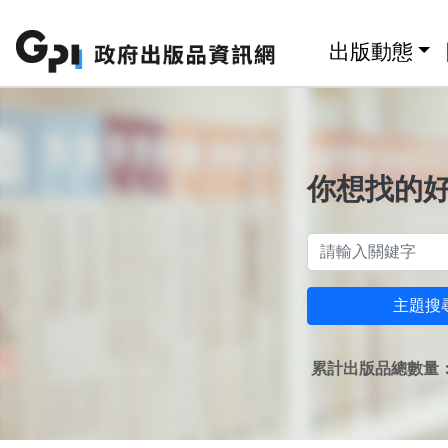
跳至主要內容區塊
:::
出版動態
你想找的
主題搜
累計出版品總數量：1