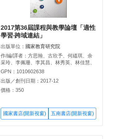
2017第36屆課程與教學論壇「適性
學習‧跨域連結」
出版單位：
國家教育研究院
作/編/譯者：方思翰、古欣予、何縕琪、余
采玲、李佩珊、李其昌、林秀英、林佳慧、
林明佳、林淑芬、胡永寶、范熾文、張雨
GPN：1010602638
霖、張景媛、陳育淳、陳建志、陳曉嫻、楊
出版／創刊日期：2017-12
蕙瑜、楊馥綺、葛琦霞、廖順約、劉欣宜、
蔡佳霏、蔡昀珍、鄭明憲、鄭章華
價格：350
國家書店(開新視窗)
五南書店(開新視窗)