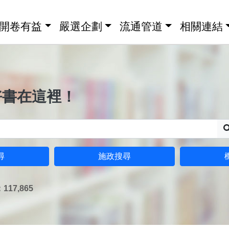
開卷有益
嚴選企劃
流通管道
相關連結
好書在這裡！
尋
施政搜尋
17,865