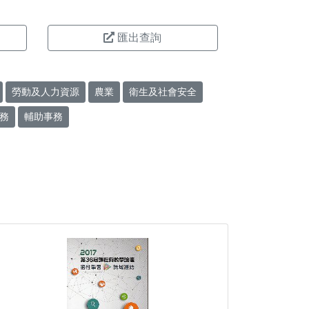
匯出查詢
勞動及人力資源
農業
衛生及社會安全
務
輔助事務