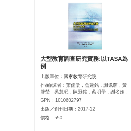
大型教育調查研究實務:以TASA為
例
出版單位：
國家教育研究院
作/編/譯者：蕭儒棠，曾建銘，謝佩蓉，黃
馨瑩，吳慧珉，陳冠銘，蔡明學，謝名娟，
謝進昌
GPN：1010602797
出版／創刊日期：2017-12
價格：550