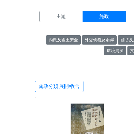
施政搜尋結果頁面
:::
主題
施政
內政及國土安全
外交僑務及兩岸
國防及
環境資源
施政分類 展開/收合