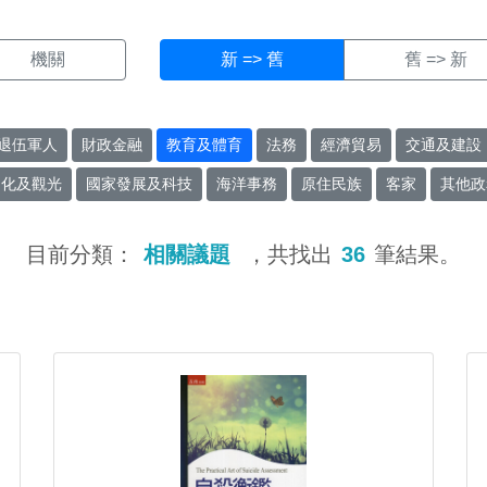
機關
新 => 舊
舊 => 新
退伍軍人
財政金融
教育及體育
法務
經濟貿易
交通及建設
文化及觀光
國家發展及科技
海洋事務
原住民族
客家
其他政
目前分類：
相關議題
，共找出
36
筆結果。