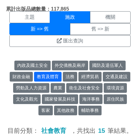
施政搜尋結果頁面
:::
累計出版品總數量：117,865
主題
施政
機關
新 => 舊
舊 => 新
匯出查詢
內政及國土安全
外交僑務及兩岸
國防及退伍軍人
財政金融
教育及體育
法務
經濟貿易
交通及建設
勞動及人力資源
農業
衛生及社會安全
環境資源
文化及觀光
國家發展及科技
海洋事務
原住民族
客家
其他政務
輔助事務
目前分類：
社會教育
，共找出
15
筆結果。