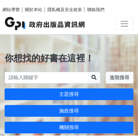
跳至主要內容區塊
網站導覽
│
關於本站
│
隱私權及安全政策
│
聯絡我們
你想找的好書在這裡！
搜尋
進階搜尋
主題搜尋
施政搜尋
機關搜尋