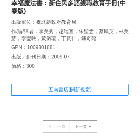
幸福魔法書：新住民多語親職教育手冊(中
泰版)
出版單位：
臺北縣政府教育局
作/編/譯者：李美秀，趙端宜，朱聖雯，蔡鳳英，林美
慧，李瑩映，黃儀瑄，丁贊仁，鍾奇龍
GPN：1009801881
出版／創刊日期：2009-07
價格：300
五南書店(開新視窗)
上一頁
下一頁