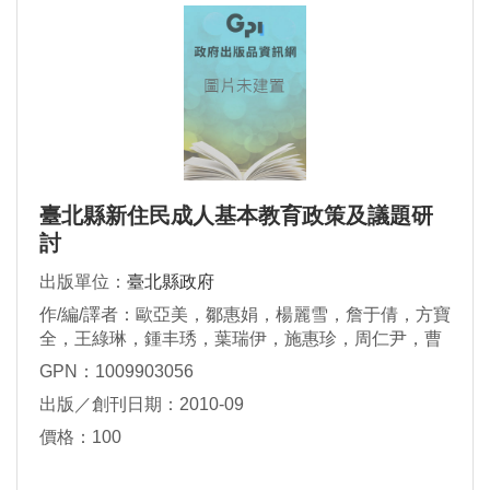
臺北縣新住民成人基本教育政策及議題研
討
出版單位：
臺北縣政府
作/編/譯者：歐亞美，鄒惠娟，楊麗雪，詹于倩，方寶
全，王綠琳，鍾丰琇，葉瑞伊，施惠珍，周仁尹，曹
美惠，彭麗琴，林依韻，李麗美，李淑敏，林桂枝
GPN：1009903056
出版／創刊日期：2010-09
價格：100