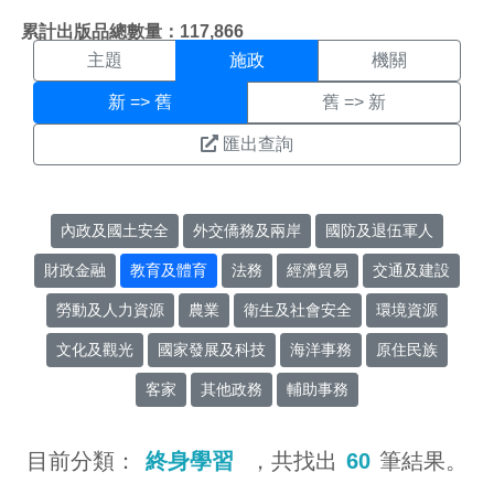
施政搜尋結果頁面
:::
累計出版品總數量：117,866
主題
施政
機關
新 => 舊
舊 => 新
匯出查詢
內政及國土安全
外交僑務及兩岸
國防及退伍軍人
財政金融
教育及體育
法務
經濟貿易
交通及建設
勞動及人力資源
農業
衛生及社會安全
環境資源
文化及觀光
國家發展及科技
海洋事務
原住民族
客家
其他政務
輔助事務
目前分類：
終身學習
，共找出
60
筆結果。