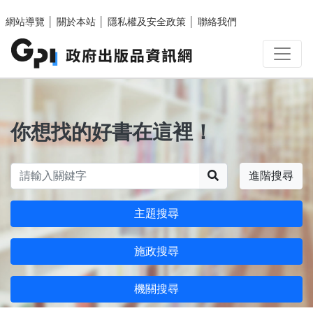
跳至主要內容區塊
網站導覽
│
關於本站
│
隱私權及安全政策
│
聯絡我們
你想找的好書在這裡！
搜尋
進階搜尋
主題搜尋
施政搜尋
機關搜尋