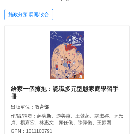
施政分類 展開/收合
給家一個擁抱：認識多元型態家庭學習手
冊
出版單位：
教育部
作/編/譯者：蔣琬斯、游美惠、王紫菡、諶淑婷、阮氏
貞、楊嘉宏、林惠文、顏任儀、陳佩儀、王振圍
GPN：1011100791