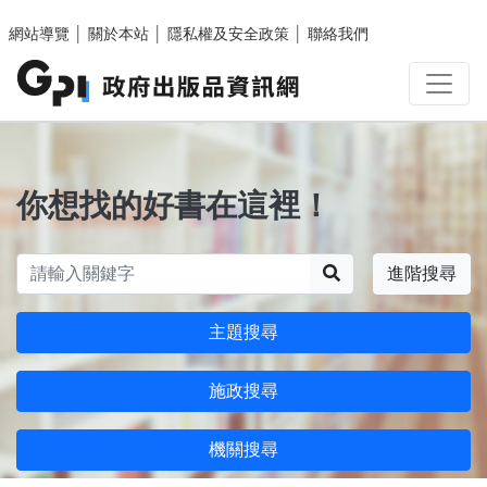
跳至主要內容區塊
網站導覽
│
關於本站
│
隱私權及安全政策
│
聯絡我們
你想找的好書在這裡！
搜尋
進階搜尋
主題搜尋
施政搜尋
機關搜尋