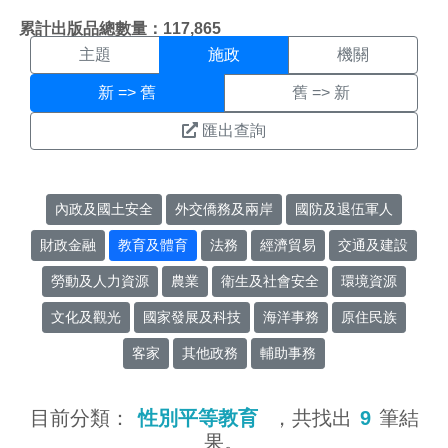
施政搜尋結果頁面
:::
累計出版品總數量：117,865
主題
施政
機關
新 => 舊
舊 => 新
匯出查詢
內政及國土安全
外交僑務及兩岸
國防及退伍軍人
財政金融
教育及體育
法務
經濟貿易
交通及建設
勞動及人力資源
農業
衛生及社會安全
環境資源
文化及觀光
國家發展及科技
海洋事務
原住民族
客家
其他政務
輔助事務
目前分類：
性別平等教育
，共找出
9
筆結
果。